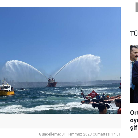
TÜ
Or
oy
şif
Güncelleme:
01 Temmuz 2023 Cumartesi 14:01