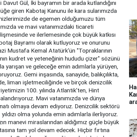
 Davut Gül, İki bayramın bir arada kutlandığını
üğe giren Kabotaj Kanunu ile kara sularımızda
Denizlerimizde de egemen olduğumuzu tüm
rımızda ve mavi vatanımızdaki ticareti
 gelişmesinde ve ilerlemesinde çok büyük katkısı
abotaj Bayramı olarak kutluyoruz ve onurunu
Gazi Mustafa Kemal Atatürk'ün "Topraklarının
lkının kudret ve yeteneğinin hududu çizer" sözünü
la yarışan ve geleceğe emin adımlarla yürüyen,
oruyoruz. Gemi inşasında, sanayide, balıkçılıkta,
e, liman işletmeciliğinde ve birçok denizcilik
Ha
yetimizin 100. yılında Atlantik'ten, Hint
Ka
alandırıyoruz. Mavi vatanımızda ve dünya
ar
natı olmaya devam ediyoruz. Denizcilik sektörü
yıldızı olma yolunda emin adımlarla ilerliyoruz.
ızın manevi miraslarından aldığımız güçle büyük
otasına tam yol devam edecek. Hiçbir fırtına