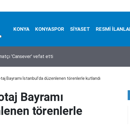
KONYA
KONYASPOR
SİYASET
RESMİ İLANLA
natçı 'Cansever' vefat etti
otaj Bayramı İstanbul’da düzenlenen törenlerle kutlandı
otaj Bayramı
lenen törenlerle