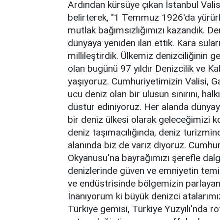
Ardından kürsüye çıkan İstanbul Valisi
belirterek, "1 Temmuz 1926'da yürürl
mutlak bağımsızlığımızı kazandık. 
dünyaya yeniden ilan ettik. Kara sula
millileştirdik. Ülkemiz denizciliğinin
olan bugünü 97 yıldır Denizcilik ve K
yaşıyoruz. Cumhuriyetimizin Valisi, 
ucu deniz olan bir ulusun sınırını, ha
düstur ediniyoruz. Her alanda dünyay
bir deniz ülkesi olarak geleceğimizi k
deniz taşımacılığında, deniz turizmind
alanında biz de varız diyoruz. Cumhuri
Okyanusu'na bayrağımızı şerefle dalg
denizlerinde güven ve emniyetin temi
ve endüstrisinde bölgemizin parlayan 
İnanıyorum ki büyük denizci atalarım
Türkiye gemisi, Türkiye Yüzyılı'nda r