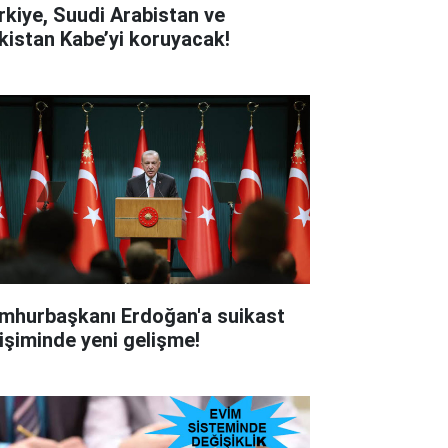
rkiye, Suudi Arabistan ve
kistan Kabe’yi koruyacak!
mhurbaşkanı Erdoğan'a suikast
rişiminde yeni gelişme!