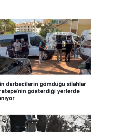
in darbecilerin gömdüğü silahlar
ratepe’nin gösterdiği yerlerde
anıyor