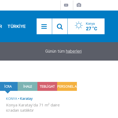
Konya
R
TÜRKİYE
27 °C
04:31
Arsenal'de Bruno Guimaraes mutluluğu
Günün tüm
haberleri