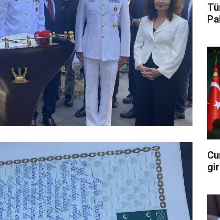
Tü
Pa
Cu
gi