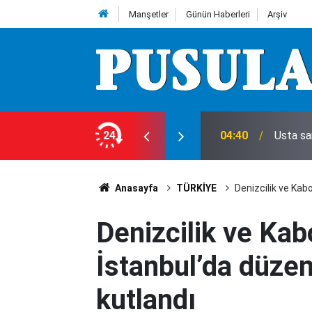
Manşetler
Günün Haberleri
Arşiv
ecek mi?
24
04:40
Usta sa
Anasayfa
TÜRKİYE
Denizcilik ve Kab
Denizcilik ve Kab
İstanbul’da düzen
kutlandı