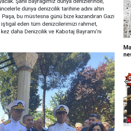
acak. Şanlı bayrağımız dünya denizlerinde,
elerle dünya denizcilik tarihine adını altın
in Paşa, bu müstesna günü bize kazandıran Gazi
ştigal eden tüm denizcilerimizi rahmet,
 kez daha Denizcilik ve Kabotaj Bayramı'nı
Ma
ne