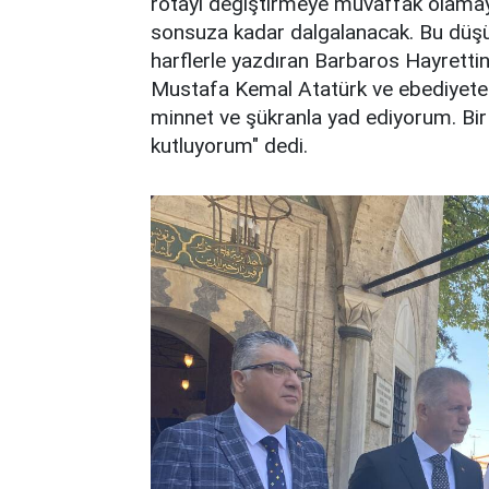
rotayı değiştirmeye muvaffak olamay
sonsuza kadar dalgalanacak. Bu düşünc
harflerle yazdıran Barbaros Hayrett
Mustafa Kemal Atatürk ve ebediyete i
minnet ve şükranla yad ediyorum. Bir
kutluyorum" dedi.