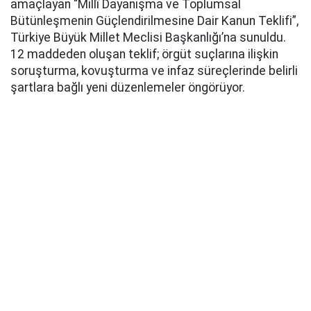
amaçlayan “Millî Dayanışma ve Toplumsal
Bütünleşmenin Güçlendirilmesine Dair Kanun Teklifi”,
Türkiye Büyük Millet Meclisi Başkanlığı’na sunuldu.
12 maddeden oluşan teklif; örgüt suçlarına ilişkin
soruşturma, kovuşturma ve infaz süreçlerinde belirli
şartlara bağlı yeni düzenlemeler öngörüyor.
AK Parti Grup Başkanı Abdullah Güler, yaklaşık 360
milletvekilinin imzasıyla hazırlanan kanun teklifinin
TBMM Başkanlığı’na sunulduğunu açıkladı. Teklifin
açıklanmasında MHP Genel Başkan Yardımcısı Feti
Yıldız ile MHP Grup Başkanvekilleri Filiz Kılıç ve Erkan
Akçay da yer aldı.
Düzenlemenin genel gerekçesinde, teklifin genel af
niteliği taşımadığı, belirli şartların gerçekleşmesine
bağlı ve sınırlı bir ceza ile infaz hukuku düzenlemesi
olduğu vurgulandı.