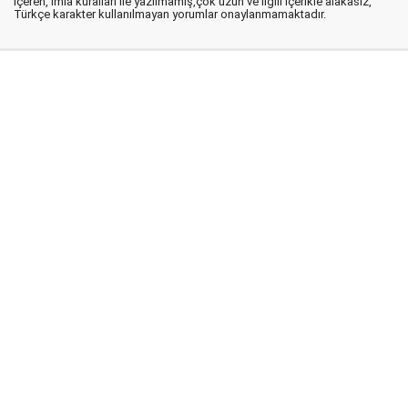
içeren, imla kuralları ile yazılmamış,çok uzun ve ilgili içerikle alakasız,
Türkçe karakter kullanılmayan yorumlar onaylanmamaktadır.