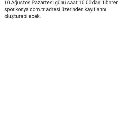
10 Ağustos Pazartesi günü saat 10.00’dan itibaren
spor.konya.com.tr adresi üzerinden kayıtlarını
oluşturabilecek.
Konya Büyükşehir Belediyesi’nin geleneksel olarak
düzenlediği Baba-Oğul Kampı, Ağustos ayında da
baba ve oğulları ağırlayacak.