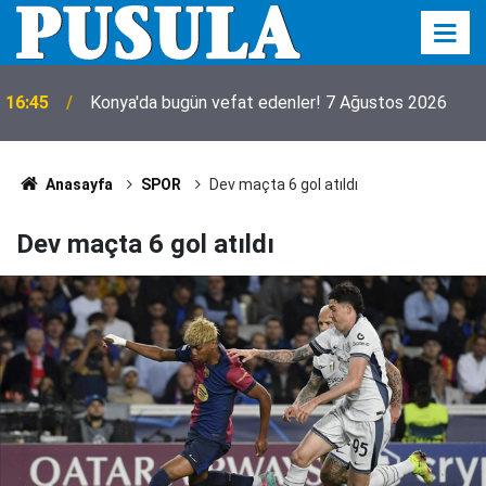
16:36
Manisa’nın çeyrek asırlık sorununa neşter vuruluyor
Anasayfa
SPOR
Dev maçta 6 gol atıldı
Dev maçta 6 gol atıldı