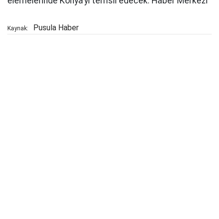
elemelerinde Konya’yı temsil edecek. Haber Merkezi
Pusula Haber
Kaynak: