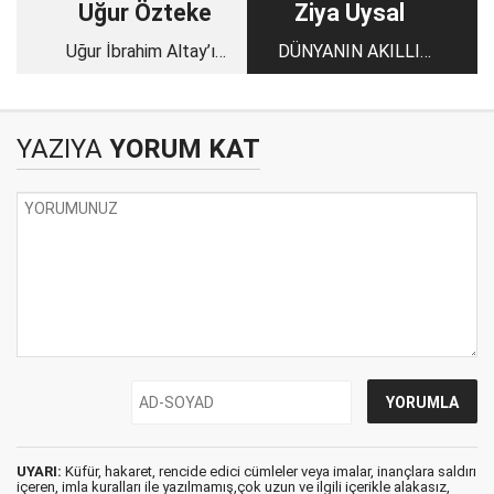
Uğur Özteke
Ziya Uysal
Uğur İbrahim Altay’ın
DÜNYANIN AKILLI
“sırrı”…
YÜZÜ(2)
YAZIYA
YORUM KAT
UYARI:
Küfür, hakaret, rencide edici cümleler veya imalar, inançlara saldırı
içeren, imla kuralları ile yazılmamış,çok uzun ve ilgili içerikle alakasız,