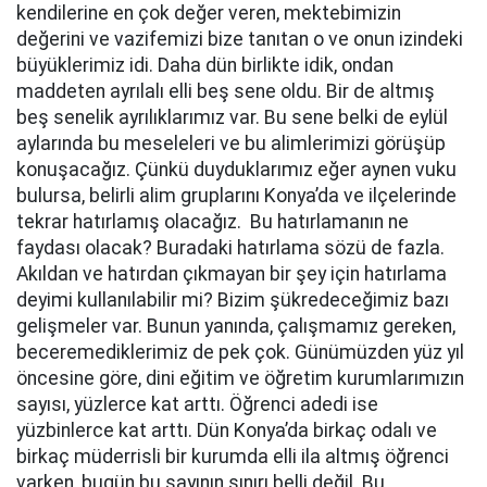
kendilerine en çok değer veren, mektebimizin
değerini ve vazifemizi bize tanıtan o ve onun izindeki
büyüklerimiz idi. Daha dün birlikte idik, ondan
maddeten ayrılalı elli beş sene oldu. Bir de altmış
beş senelik ayrılıklarımız var. Bu sene belki de eylül
aylarında bu meseleleri ve bu alimlerimizi görüşüp
konuşacağız. Çünkü duyduklarımız eğer aynen vuku
bulursa, belirli alim gruplarını Konya’da ve ilçelerinde
tekrar hatırlamış olacağız. Bu hatırlamanın ne
faydası olacak? Buradaki hatırlama sözü de fazla.
Akıldan ve hatırdan çıkmayan bir şey için hatırlama
deyimi kullanılabilir mi? Bizim şükredeceğimiz bazı
gelişmeler var. Bunun yanında, çalışmamız gereken,
beceremediklerimiz de pek çok. Günümüzden yüz yıl
öncesine göre, dini eğitim ve öğretim kurumlarımızın
sayısı, yüzlerce kat arttı. Öğrenci adedi ise
yüzbinlerce kat arttı. Dün Konya’da birkaç odalı ve
birkaç müderrisli bir kurumda elli ila altmış öğrenci
varken, bugün bu sayının sınırı belli değil. Bu