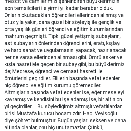
mescit ve camilerimizi şenlendiren büyüklerimizin
son temsilcileri ile yirmi yıl kadar beraber olduk.
Onların okutacakları öğrencileri ellerinden alınmış ve
otuz yıla yakın, daha güzel bir söyleyiş ile gençlik ve
orta yaşlılık günleri öğrenci ve eğitim kurumlarından
mahrum geçmişti. Tıpkı güzel yetişmiş subayların,
ast subayların önlerinden öğrencilerini, eratı, kışlayı
ve harp sanat ve uygulamasını yapacak, hazırlanacak
her ne varsa ellerinden alınması gibi. Ömrü asker ve
kışla hasretiyle geçen bir subay gibi, bu büyüklerimiz
de; Medrese, öğrenci ve cemaat hasreti ile
ömürlerini geçirdiler. Ellilerin başında vefat edenler
hiç öğrenci ve eğitim kurumu göremediler.
Altmışların başında vefat edenler ise, eğer meseleyi
kavramış ve kendisini bu işe adamış ise, bir altın on
yıl geçirdiler. Bu söylediğimiz altmışlı vefatlılardan
birisi Mustafa kurucu hocamızdır. Hacı Veyisoğlu
diye şöhret bulmuştur. Bugün yaşları seksen ve daha
altında olanlar, onu hiç unutamazlar. Çünkü,