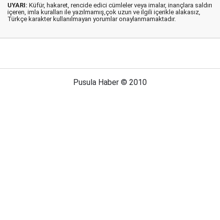
UYARI:
Küfür, hakaret, rencide edici cümleler veya imalar, inançlara saldırı
içeren, imla kuralları ile yazılmamış,çok uzun ve ilgili içerikle alakasız,
Türkçe karakter kullanılmayan yorumlar onaylanmamaktadır.
Pusula Haber © 2010
Anasayfa
Künye
İletişim
Gizlilik İlkeleri
Türkiye Haberleri
Futbol Haberleri
Konya Haberleri