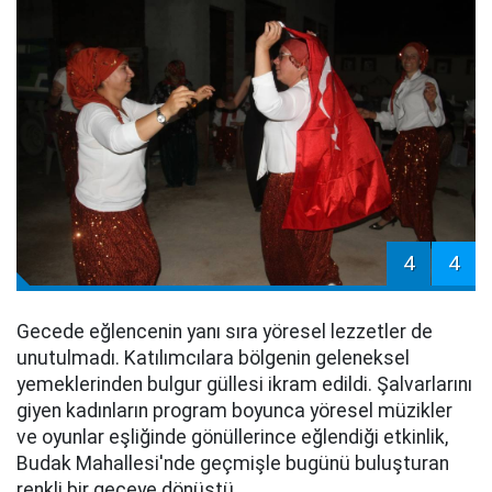
4
4
Gecede eğlencenin yanı sıra yöresel lezzetler de
unutulmadı. Katılımcılara bölgenin geleneksel
yemeklerinden bulgur güllesi ikram edildi. Şalvarlarını
giyen kadınların program boyunca yöresel müzikler
ve oyunlar eşliğinde gönüllerince eğlendiği etkinlik,
Budak Mahallesi'nde geçmişle bugünü buluşturan
renkli bir geceye dönüştü.