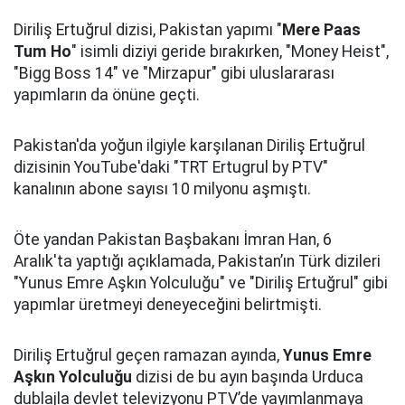
Diriliş Ertuğrul dizisi, Pakistan yapımı "
Mere Paas
Tum Ho
" isimli diziyi geride bırakırken, "Money Heist",
"Bigg Boss 14" ve "Mirzapur" gibi uluslararası
yapımların da önüne geçti.
Pakistan'da yoğun ilgiyle karşılanan Diriliş Ertuğrul
dizisinin YouTube'daki "TRT Ertugrul by PTV"
kanalının abone sayısı 10 milyonu aşmıştı.
Öte yandan Pakistan Başbakanı İmran Han, 6
Aralık'ta yaptığı açıklamada, Pakistan’ın Türk dizileri
"Yunus Emre Aşkın Yolculuğu" ve "Diriliş Ertuğrul" gibi
yapımlar üretmeyi deneyeceğini belirtmişti.
Diriliş Ertuğrul geçen ramazan ayında,
Yunus Emre
Aşkın Yolculuğu
dizisi de bu ayın başında Urduca
dublajla devlet televizyonu PTV’de yayımlanmaya