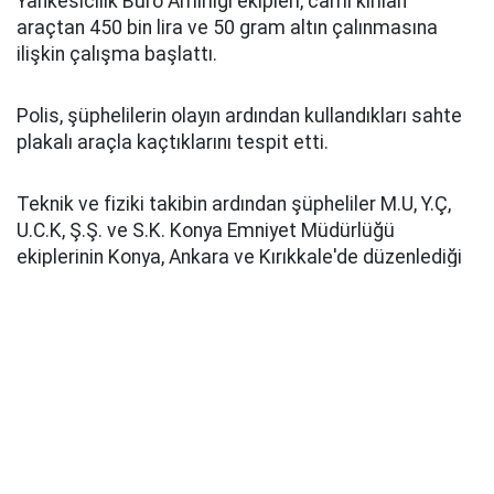
Yankesicilik Büro Amirliği ekipleri, camı kırılan
araçtan 450 bin lira ve 50 gram altın çalınmasına
ilişkin çalışma başlattı.
Polis, şüphelilerin olayın ardından kullandıkları sahte
plakalı araçla kaçtıklarını tespit etti.
Teknik ve fiziki takibin ardından şüpheliler M.U, Y.Ç,
U.C.K, Ş.Ş. ve S.K. Konya Emniyet Müdürlüğü
ekiplerinin Konya, Ankara ve Kırıkkale'de düzenlediği
operasyonla yakalandı.
Emniyetteki işlemleri süren zanlılardan M.U'nun 21,
Y.Ç'nin 20, U.C.K'nin 21, Ş.Ş'nin 10 ve S.K'nin 5 suç
kaydının bulunduğu öğrenildi.
Pusula Haber
Kaynak: