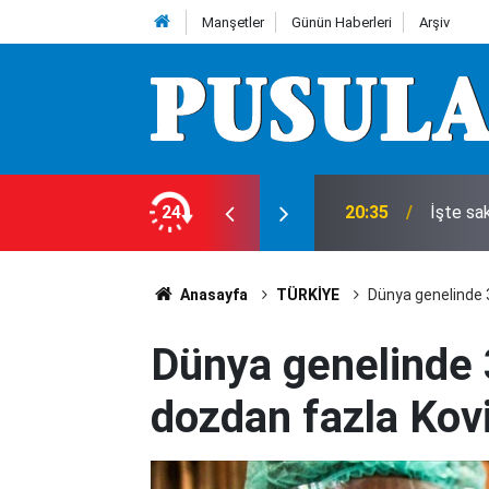
Manşetler
Günün Haberleri
Arşiv
landı!
24
20:35
İşte sak
Anasayfa
TÜRKİYE
Dünya genelinde 3
Dünya genelinde 
dozdan fazla Kovi