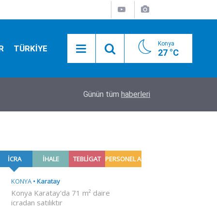
Konya
R
TÜRKİYE
27 °C
20:21
Konya'da düğmeye basıldı! Ülkü Ocakları'ndan g
Günün tüm
haberleri