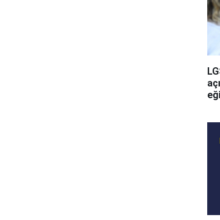
LG
aç
eğ