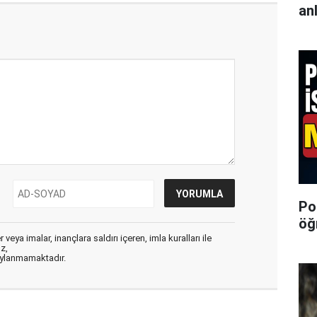
an
Po
öğ
veya imalar, inançlara saldırı içeren, imla kuralları ile
ız,
aylanmamaktadır.