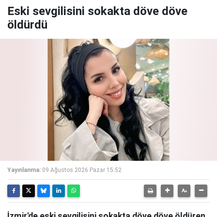
Eski sevgilisini sokakta döve döve
öldürdü
Yayınlanma:
09 Ağustos 2026 Pazar 15:52
İzmir'de eski sevgilisini sokakta döve döve öldüren