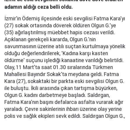
adamın aldığı ceza belli oldu.
İzmir'in Ödemiş ilçesinde eski sevgilisi Fatma Kara'yı
(27) sokak ortasında döverek öldüren Olgun G.'ye
(35) ağırlaştırılmış müebbet hapis cezası verildi.
Açıklanan gerekçeli kararda, Olgun G.'nin
savunmasının üzerine atılı suçtan kurtulmaya yönelik
olduğu değerlendirilerek, 'Kadına karşı kasten
öldürme' suçunu işlediği kanaatine varıldığı belirtildi.
Olay, 11 Mart'ta saat 01.30 sıralarında Türkmen
Mahallesi Bayındır Sokak'ta meydana geldi. Fatma
Kara (27), sokaktaki bir parkta eski sevgilisi Olgun G.
ile buluştu. İkili arasında çıkan tartışma büyürken,
Olgun G. kadını darbetmeye başladı. Saldırgan,
Fatma Kara'nın başını defalarca asfalta vurarak ağır
yaraladı. Çevre sakinlerinin ihbarı üzerine olay yerine
polis ve sağlık ekipleri sevk edildi. Saldırgan Olgun G.,
polis ekiplerince yakalanarak gözaltına alındı. Sağlık