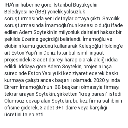
İHA'nın haberine göre; İstanbul Büyükşehir
Belediyesi'ne (İBB) yönelik yolsuzluk
soruşturmasında yeni detaylar ortaya çıktı. Savcılık
soruşturmasında İmamoğlu'nun kasası olduğu ifade
edilen Adem Soytekin'in milyonluk daireleri haksız bir
şekilde üzerine geçirdiği belirlendi. İmamoğlu ve
ekibinin kamu gücünü kullanarak Keleşoğlu Holding'e
ait Eston Yapı'nın Deniz İstanbul isimli inşaat
projesindeki 3 adet daireyi haraç olarak aldığı iddia
edildi. İddiaya göre Adem Soytekin, projenin inşa
sürecinde Eston Yapı'yı iki kez ziyaret ederek baskı
kurmaya çalıştı ancak başarılı olamadı. 2020 yılında
Ekrem İmamoğlu'nun İBB başkanı olmasıyla firmayı
tekrar arayan Soytekin, şirketten "kreş parası" istedi.
Olumsuz cevap alan Soytekin, bu kez firma sahibinin
ofisine giderek, 3 adet 3+1 daire veya karşılığı
ücretini talep etti.