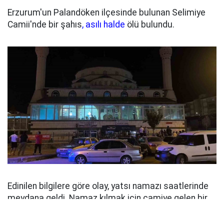
Erzurum'un Palandöken ilçesinde bulunan Selimiye
Camii'nde bir şahıs
, asılı halde
ölü bulundu.
Edinilen bilgilere göre olay, yatsı namazı saatlerinde
meydana geldi. Namaz kılmak için camiye gelen bir
vatandaş, içeride asılı halde bulunan şahsı fark
ederek durumu 112 Acil Çağrı Merkezi'ne bildirdi.