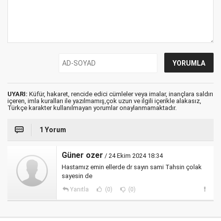
UYARI:
Küfür, hakaret, rencide edici cümleler veya imalar, inançlara saldırı
içeren, imla kuralları ile yazılmamış,çok uzun ve ilgili içerikle alakasız,
Türkçe karakter kullanılmayan yorumlar onaylanmamaktadır.
1 Yorum
Güner ozer
/ 24 Ekim 2024 18:34
Hastamız emin ellerde dr sayın sami Tahsin çolak
sayesin de
Yanıtla
(0)
(0)