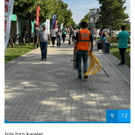
9
12
İşte bazı kareler...