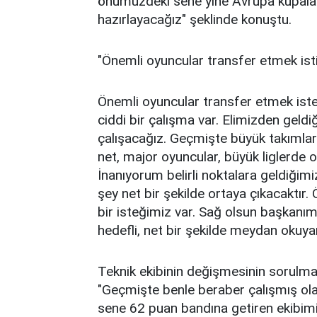
önümüzdeki sene yine Avrupa kupaları
hazırlayacağız" şeklinde konuştu.
"Önemli oyuncular transfer etmek ist
Önemli oyuncular transfer etmek isted
ciddi bir çalışma var. Elimizden gel
çalışacağız. Geçmişte büyük takımla
net, major oyuncular, büyük liglerde 
İnanıyorum belirli noktalara geldiğimi
şey net bir şekilde ortaya çıkacaktır
bir isteğimiz var. Sağ olsun başkanım
hedefli, net bir şekilde meydan okuya
Teknik ekibinin değişmesinin sorulması 
"Geçmişte benle beraber çalışmış ola
sene 62 puan bandına getiren ekibimiz