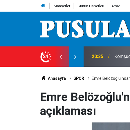
Manşetler
Günün Haberleri
Arşiv
landı!
24
20:35
İşte sak
Anasayfa
SPOR
Emre Belözoğlu'ndan
Emre Belözoğlu'n
açıklaması