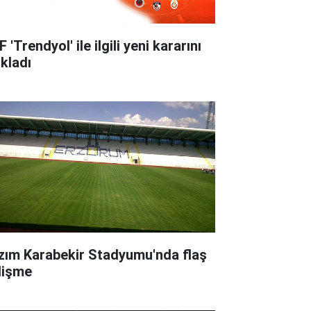
 'Trendyol' ile ilgili yeni kararını
ıkladı
zım Karabekir Stadyumu'nda flaş
lişme