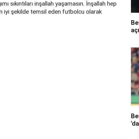
ımı sıkıntıları inşallah yaşamasın. İnşallah hep
en iyi şekilde temsil eden futbolcu olarak
Be
aç
Be
'd