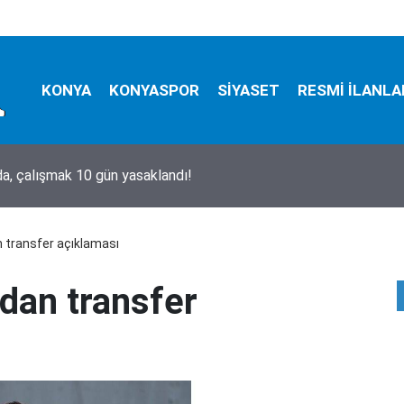
KONYA
KONYASPOR
SİYASET
RESMİ İLANLA
ladıkları ve utandıkları o isim!
 transfer açıklaması
dan transfer