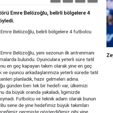
örü Emre Belözoğlu, belirli bölgelere 4
yledi.
Emre Belözoğlu, belirli bölgelere 4 futbolcu
 Emre Belözoğlu, yeni sezonun ilk antrenmanı
Ze
alarda bulundu. Oyunculara yeterli süre tatil
zonu en geç kapayan takım olarak yine en geç
ve oyuncu arkadaşlarımıza yeterli sürede tatil
nleri planladık, hazır gelmeleri adına.
u günden beri tek bir hedefi var, ülkemizi
u da büyük oranda yakaladı, ligimizde
i oynadı. Futbolcu ve teknik adam olarak bunun
 Bu sene de yine hedefimiz büyük takımları
leceğimiz geçmişte gösterdiğimiz gibi yine