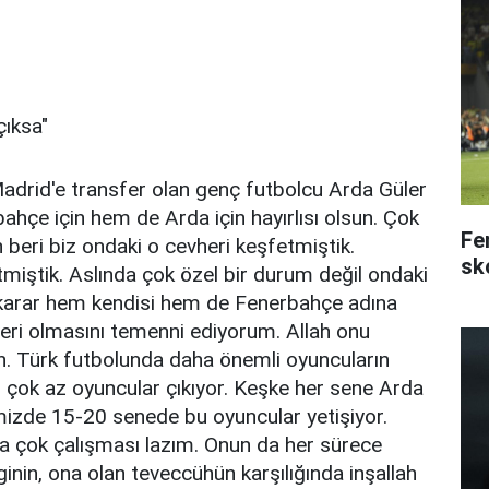
çıksa"
adrid'e transfer olan genç futbolcu Arda Güler
hçe için hem de Arda için hayırlısı olsun. Çok
Fe
 beri biz ondaki o cevheri keşfetmiştik.
sk
etmiştik. Aslında çok özel bir durum değil ondaki
 karar hem kendisi hem de Fenerbahçe adına
riyeri olmasını temenni ediyorum. Allah onu
n. Türk futbolunda daha önemli oyuncuların
rı çok az oyuncular çıkıyor. Keşke her sene Arda
emizde 15-20 senede bu oyuncular yetişiyor.
a çok çalışması lazım. Onun da her sürece
inin, ona olan teveccühün karşılığında inşallah