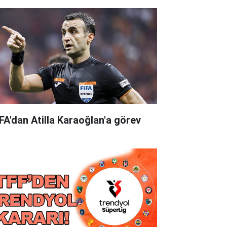
FA'dan Atilla Karaoğlan'a görev