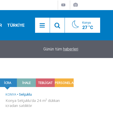
Konya
R
TÜRKİYE
27 °C
20:21
Konya'da düğmeye basıldı! Ülkü Ocakları'ndan g
Günün tüm
haberleri