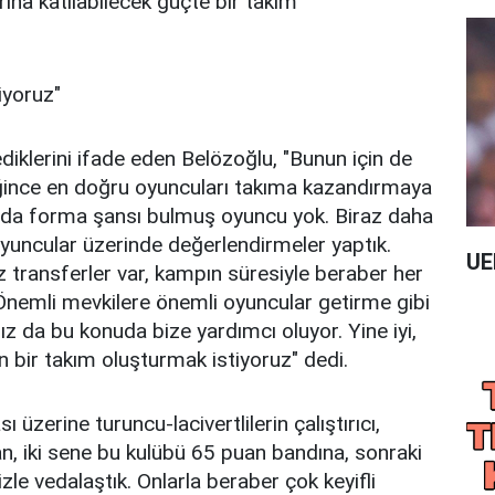
na katılabilecek güçte bir takım
iyoruz"
iklerini ifade eden Belözoğlu, "Bunun için de
diğince en doğru oyuncuları takıma kazandırmaya
rda forma şansı bulmuş oyuncu yok. Biraz daha
oyuncular üzerinde değerlendirmeler yaptık.
UE
z transferler var, kampın süresiyle beraber her
. Önemli mevkilere önemli oyuncular getirme gibi
ız da bu konuda bize yardımcı oluyor. Yine iyi,
n bir takım oluşturmak istiyoruz" dedi.
üzerine turuncu-lacivertlilerin çalıştırıcı,
n, iki sene bu kulübü 65 puan bandına, sonraki
le vedalaştık. Onlarla beraber çok keyifli