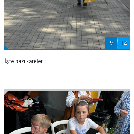
9
12
İşte bazı kareler...