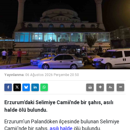
Yayınlanma:
06 Ağustos 2026 Perşembe 20:50
Erzurum'daki Selimiye Camii'nde bir şahıs, asılı
halde ölü bulundu.
Erzurum'un Palandöken ilçesinde bulunan Selimiye
Camii'nde bir şahıs
, asılı halde
ölü bulundu.