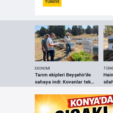
TÜRKİYE
EKONOMİ
TÜRK
gençliği
Tarım ekipleri Beyşehir'de
Hain
n kapısını
sahaya indi: Kovanlar tek
sila
tek sayıldı
göst