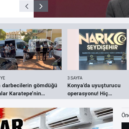
İYE
3.SAYFA
 darbecilerin gömdüğü
Konya'da uyuşturucu
hlar Karatepe’nin
operasyonu! Hiç
erdiği yerlerde aranıyor
durmuyorlar
Ön