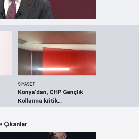
SİYASET
KONYA'DA SPOR
Konya’dan, CHP Gençlik
Konya Kara K
Kollarına kritik
Gelişim Ligler
görevlendirme
e
Çıkanlar