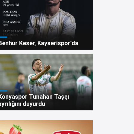
Benhur Keser, Kayserispor’da
nya’da taşlı bıçaklı kavgad
Konyaspor Tunahan Taşçı
ayrılığını duyurdu