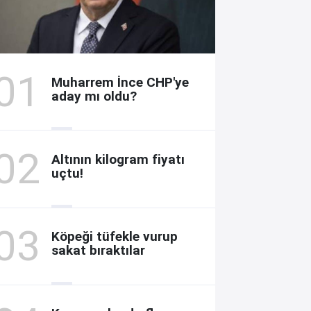
Muharrem İnce CHP'ye
aday mı oldu?
Altının kilogram fiyatı
uçtu!
Köpeği tüfekle vurup
sakat bıraktılar