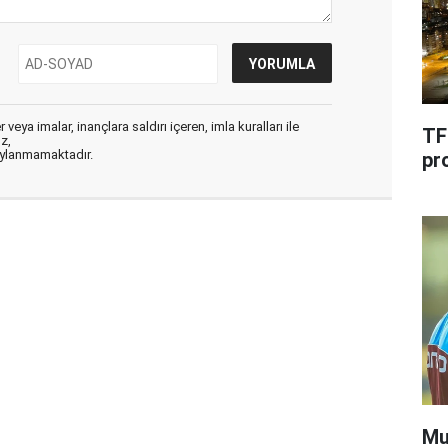
veya imalar, inançlara saldırı içeren, imla kuralları ile
TF
ız,
aylanmamaktadır.
pr
Mu