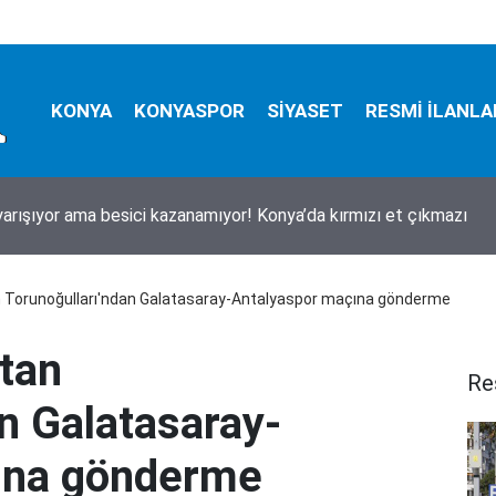
KONYA
KONYASPOR
SİYASET
RESMİ İLANLA
 yarışıyor ama besici kazanamıyor! Konya’da kırmızı et çıkmazı
 Torunoğulları'ndan Galatasaray-Antalyaspor maçına gönderme
tan
Re
n Galatasaray-
ına gönderme