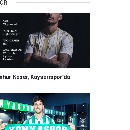
OR
nhur Keser, Kayserispor’da