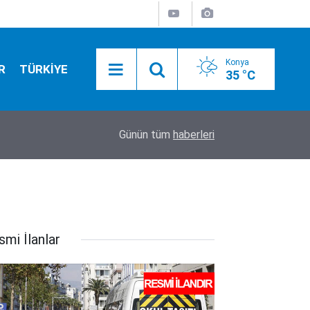
Konya
R
TÜRKİYE
35 °C
11:55
Konya’da kayıp kuzu için seferberlik! 10 metreli
Günün tüm
haberleri
smi İlanlar