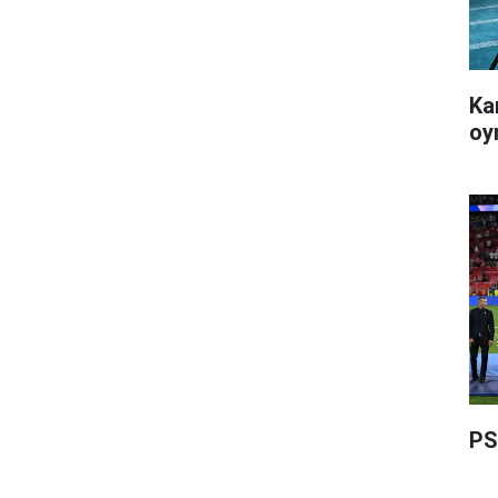
Ka
oy
PS