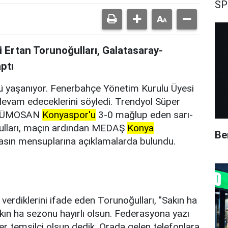
SP
 Ertan Torunoğulları, Galatasaray-
ptı
 yaşanıyor. Fenerbahçe Yönetim Kurulu Üyesi
devam edeceklerini söyledi. Trendyol Süper
ğu TÜMOSAN
Konyaspor'u
3-0 mağlup eden sarı-
oğulları, maçın ardından MEDAŞ
Konya
Be
sın mensuplarına açıklamalarda bulundu.
erdiklerini ifade eden Torunoğulları, "Sakın ha
kın ha sezonu hayırlı olsun. Federasyona yazı
r temsilci olsun dedik. Orada gelen telefonlara