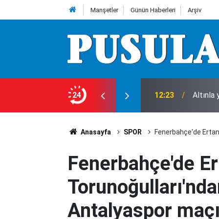
Manşetler
Günün Haberleri
Arşiv
ı gece! 1 kişi hayatını kaybetti
24
12:23
Altınla
Anasayfa
SPOR
Fenerbahçe'de Ertan
Fenerbahçe'de Er
Torunoğulları'nda
Antalyaspor maç