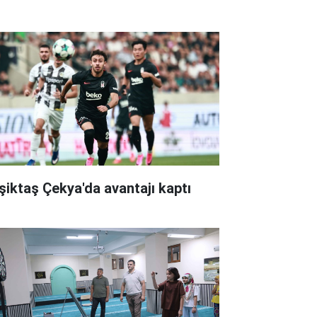
şiktaş Çekya'da avantajı kaptı