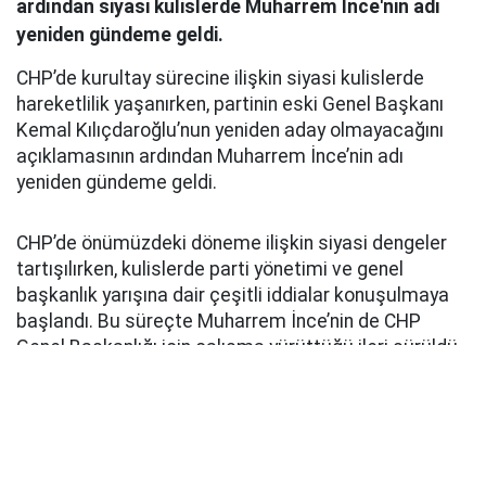
ardından siyasi kulislerde Muharrem İnce'nin adı
yeniden gündeme geldi.
CHP’de kurultay sürecine ilişkin siyasi kulislerde
hareketlilik yaşanırken, partinin eski Genel Başkanı
Kemal Kılıçdaroğlu’nun yeniden aday olmayacağını
açıklamasının ardından Muharrem İnce’nin adı
yeniden gündeme geldi.
CHP’de önümüzdeki döneme ilişkin siyasi dengeler
tartışılırken, kulislerde parti yönetimi ve genel
başkanlık yarışına dair çeşitli iddialar konuşulmaya
başlandı. Bu süreçte Muharrem İnce’nin de CHP
Genel Başkanlığı için çalışma yürüttüğü ileri sürüldü.
Sosyal medyada ve bazı siyasi çevrelerde gündeme
getirilen iddialarda, Özgür Özel’in yeni siyasi
yapılanma hazırlıkları ve parti içerisindeki dengelerin