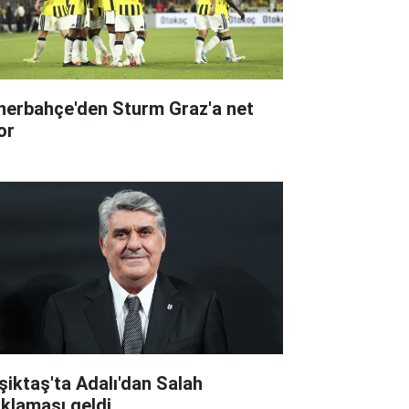
nerbahçe'den Sturm Graz'a net
or
şiktaş'ta Adalı'dan Salah
ıklaması geldi