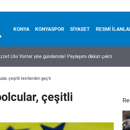
KONYA
KONYASPOR
SİYASET
RESMİ İLANLA
İzzet Ulvi Yönter yine gündemde! Paylaşımı dikkat çekti
lar, çeşitli testlerden geçti
lcular, çeşitli
Re