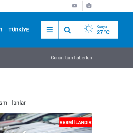
Konya
R
TÜRKİYE
27 °C
09:43
Polis olmak isteyenler dikkat! 3 bin 250 kişilik al
Günün tüm
haberleri
smi İlanlar