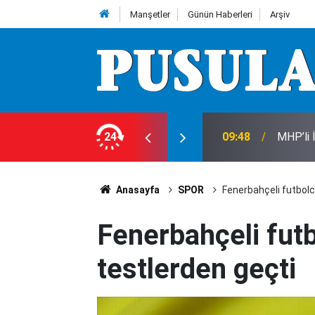
Manşetler
Günün Haberleri
Arşiv
dar oldu? İşte Konya’da güncel fiyatlar...
24
09:48
MHP’li 
Anasayfa
SPOR
Fenerbahçeli futbolcu
Fenerbahçeli futbo
testlerden geçti