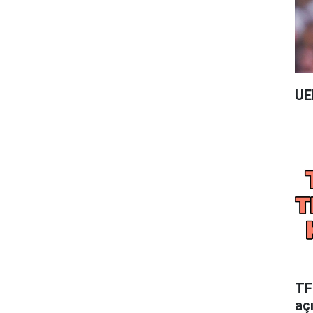
UE
TFF
aç