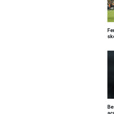
Fe
sk
Be
aç