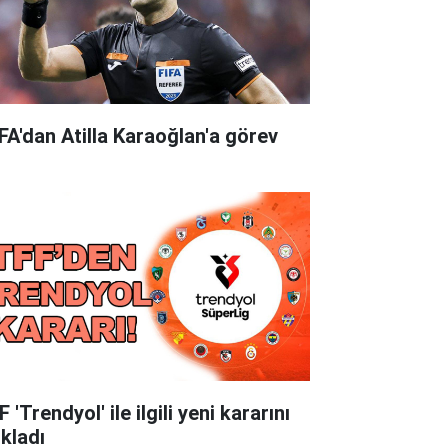
FA'dan Atilla Karaoğlan'a görev
 'Trendyol' ile ilgili yeni kararını
ıkladı