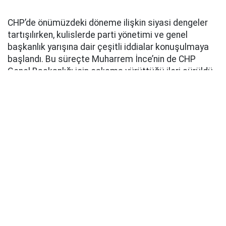
CHP’de önümüzdeki döneme ilişkin siyasi dengeler
tartışılırken, kulislerde parti yönetimi ve genel
başkanlık yarışına dair çeşitli iddialar konuşulmaya
başlandı. Bu süreçte Muharrem İnce’nin de CHP
Genel Başkanlığı için çalışma yürüttüğü ileri sürüldü.
Sosyal medyada ve bazı siyasi çevrelerde gündeme
getirilen iddialarda, Özgür Özel’in yeni siyasi
yapılanma hazırlıkları ve parti içerisindeki dengelerin
değişmesinin ardından İnce’nin yeniden CHP yönetimi
için harekete geçtiği öne sürüldü.
İNCE, ÖZGÜR ÖZEL’İ ZORLAYABİLİR İDDİASI
Söz konusu değerlendirmelerde bazı siyaset
bilimcilerin görüşlerine de yer verilirken, Muharrem
İnce’nin CHP Genel Başkanlığı yarışında Özgür Özel’i