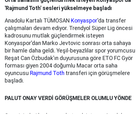
Orta sahasını güçlendirmek isteyen Konyaspor'da
'Rajmund Toth' sesleri yükselmeye başladı
Anadolu Kartalı TÜMOSAN
Konyaspor
'da transfer
çalışmaları devam ediyor. Trendyol Süper Lig öncesi
kadrosunu mutlak güçlendirmek isteyen
Konyaspor'dan Marko Jevtovic sonrası orta sahaya
bir hamle daha geldi. Yeşil-beyazlılar spor yorumcusu
Reşat Can Özbudak'ın duyurusuna göre ETO FC Györ
forması giyen 2004 doğumlu Macar orta saha
oyuncusu
Rajmund Toth
transferi için görüşmelere
başladı.
PALUT ONAY VERDİ GÖRÜŞMELER OLUMLU YÖNDE
Genç isimleri kadrosuna katmak isteyen Anadolu
Kartalı'nın Rajmund Toth transferi için olumlu yönde
görüşmelerini sürdürdüğü ve anlaşma zemini aradığı
dile getirildi. 1.82 boyundaki Toht, ön libero ve