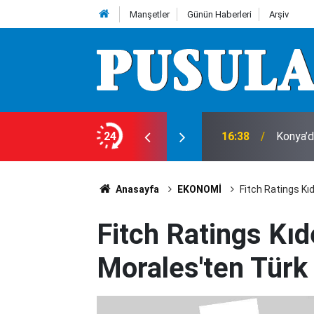
Manşetler
Günün Haberleri
Arşiv
i Ağbaba’nın para trafiği gündemde
24
16:38
Konya’d
Anasayfa
EKONOMİ
Fitch Ratings Kı
Fitch Ratings Kıd
Morales'ten Türk