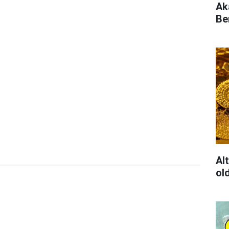
Ak
Be
Al
ol