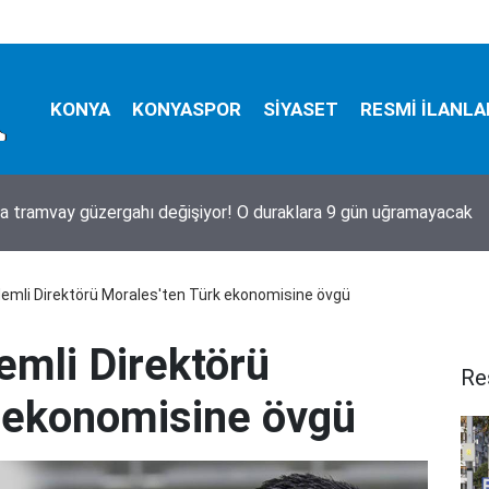
KONYA
KONYASPOR
SİYASET
RESMİ İLANLA
a tramvay güzergahı değişiyor! O duraklara 9 gün uğramayacak
demli Direktörü Morales'ten Türk ekonomisine övgü
emli Direktörü
Re
 ekonomisine övgü