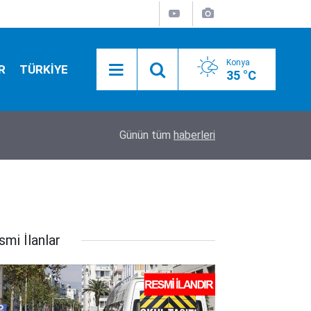
Konya
R
TÜRKİYE
35 °C
16:00
İlker Başbuğ'dan Açıklama
Günün tüm
haberleri
smi İlanlar