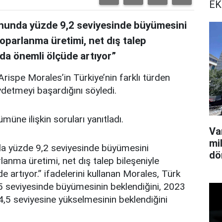
EK
onunda yüzde 9,2 seviyesinde büyümesini
toparlanma üretimi, net dış talep
 da önemli ölçüde artıyor”
Arispe Morales’in Türkiye’nin farklı türden
etmeyi başardığını söyledi.
üne ilişkin soruları yanıtladı.
Va
mi
da yüzde 9,2 seviyesinde büyümesini
dö
rlanma üretimi, net dış talep bileşeniyle
e artıyor.” ifadelerini kullanan Morales, Türk
,5 seviyesinde büyümesinin beklendiğini, 2023
4,5 seviyesine yükselmesinin beklendiğini