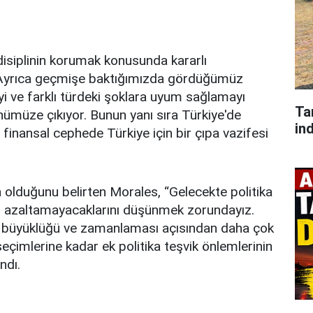
 disiplinin korumak konusunda kararlı
 “Ayrıca geçmişe baktığımızda gördüğümüz
i ve farklı türdeki şoklara uyum sağlamayı
Ta
önümüze çıkıyor. Bunun yanı sıra Türkiye'de
ind
 finansal cephede Türkiye için bir çıpa vazifesi
a olduğunu belirten Morales, “Gelecekte politika
altıp azaltamayacaklarını düşünmek zorundayız.
m büyüklüğü ve zamanlaması açısından daha çok
 seçimlerine kadar ek politika teşvik önlemlerinin
ndı.