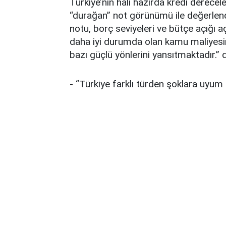
Türkiye’nin hali hazırda kredi derece
“durağan” not görünümü ile değerlendir
notu, borç seviyeleri ve bütçe açığı 
daha iyi durumda olan kamu maliyesin
bazı güçlü yönlerini yansıtmaktadır.”
- “Türkiye farklı türden şoklara uyum