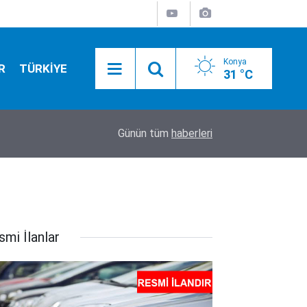
Konya
R
TÜRKİYE
31 °C
inledi
12:30
Konya’da 1 kişinin öldüğü, 10 kişinin yaralandığ
Günün tüm
haberleri
smi İlanlar