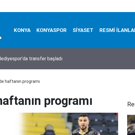
KONYA
KONYASPOR
SİYASET
RESMİ İLANLA
Özgökçen, Pekyatırmacı Selçuklu'nun gözde parkında talepleri d
inde haftanın programı
 haftanın programı
Re