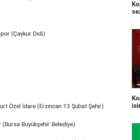
Ko
se
por (Çaykur Didi)
Ko
is
t Özel İdare (Erzincan 13 Şubat Şehir)
 (Bursa Büyükşehir Belediye)