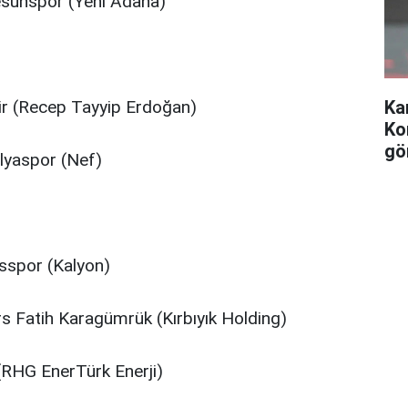
sunspor (Yeni Adana)
r (Recep Tayyip Erdoğan)
Ka
Ko
gö
lyaspor (Nef)
sspor (Kalyon)
 Fatih Karagümrük (Kırbıyık Holding)
(RHG EnerTürk Enerji)