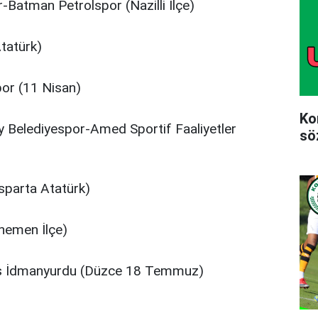
-Batman Petrolspor (Nazilli İlçe)
tatürk)
por (11 Nisan)
Ko
Belediyespor-Amed Sportif Faaliyetler
sö
sparta Atatürk)
emen İlçe)
s İdmanyurdu (Düzce 18 Temmuz)