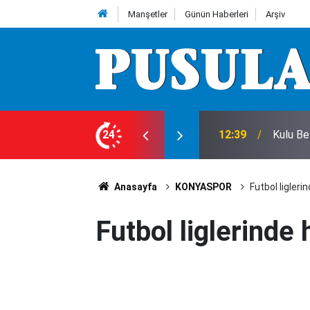
Manşetler
Günün Haberleri
Arşiv
aşladı
24
12:30
Başkan 
Anasayfa
KONYASPOR
Futbol ligler
Futbol liglerinde