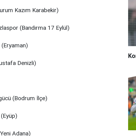
urum Kazım Karabekir)
laspor (Bandırma 17 Eylül)
r (Eryaman)
Ko
stafa Denizli)
ücü (Bodrum İlçe)
 (Eyüp)
(Yeni Adana)