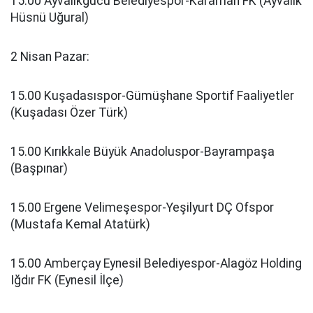
15.00 Ayvalıkgücü Belediyespor-Karaman FK (Ayvalık
Hüsnü Uğural)
2 Nisan Pazar:
15.00 Kuşadasıspor-Gümüşhane Sportif Faaliyetler
(Kuşadası Özer Türk)
15.00 Kırıkkale Büyük Anadoluspor-Bayrampaşa
(Başpınar)
15.00 Ergene Velimeşespor-Yeşilyurt DÇ Ofspor
(Mustafa Kemal Atatürk)
15.00 Amberçay Eynesil Belediyespor-Alagöz Holding
Iğdır FK (Eynesil İlçe)