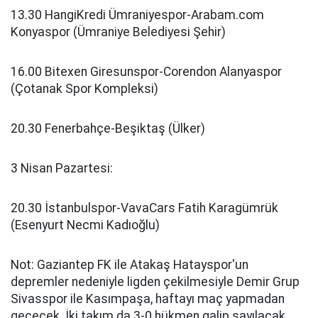
13.30 HangiKredi Ümraniyespor-Arabam.com
Konyaspor (Ümraniye Belediyesi Şehir)
16.00 Bitexen Giresunspor-Corendon Alanyaspor
(Çotanak Spor Kompleksi)
20.30 Fenerbahçe-Beşiktaş (Ülker)
3 Nisan Pazartesi:
20.30 İstanbulspor-VavaCars Fatih Karagümrük
(Esenyurt Necmi Kadıoğlu)
Not: Gaziantep FK ile Atakaş Hatayspor'un
depremler nedeniyle ligden çekilmesiyle Demir Grup
Sivasspor ile Kasımpaşa, haftayı maç yapmadan
geçecek. İki takım da 3-0 hükmen galip sayılacak.