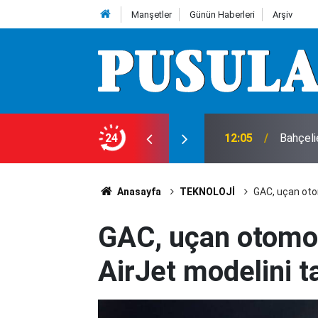
Manşetler
Günün Haberleri
Arşiv
: Acı haber geldi!
24
12:05
Bahçeli
Anasayfa
TEKNOLOJİ
GAC, uçan oto
GAC, uçan otomo
AirJet modelini ta