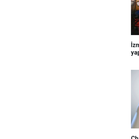
İz
ya
Ch