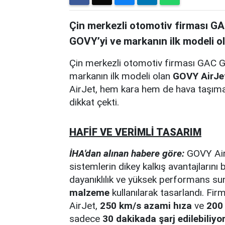
Çin merkezli otomotiv firması G
GOVY’yi ve markanın ilk modeli ol
Çin merkezli otomotiv firması GAC 
markanın ilk modeli olan
GOVY AirJe
AirJet, hem kara hem de hava taşımacı
dikkat çekti.
HAFİF VE VERİMLİ TASARIM
İHA'dan alınan habere göre:
GOVY AirJe
sistemlerin dikey kalkış avantajlarını b
dayanıklılık ve yüksek performans s
malzeme
kullanılarak tasarlandı. Firm
AirJet,
250 km/s azami hıza
ve
200 
sadece
30 dakikada şarj edilebiliyo