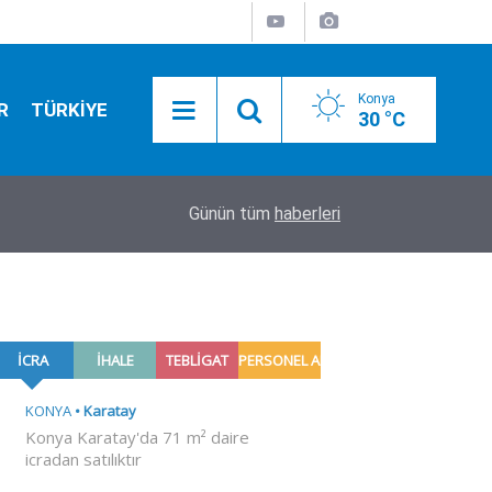
Konya
R
TÜRKİYE
30 °C
11:58
Dehşete düşüren olay! Çocukların kavgası kanlı bi
Günün tüm
haberleri