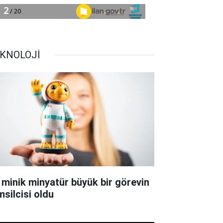
KNOLOJİ
 minik minyatür büyük bir görevin
msilcisi oldu