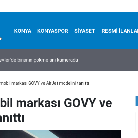
KONYA
KONYASPOR
SİYASET
RESMİ İLANLA
evler’de binanın çökme anı kamerada
mobil markası GOVY ve AirJet modelini tanıttı
bil markası GOVY ve
nıttı