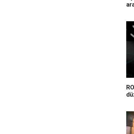
ar
RO
dü