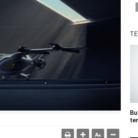
TE
Bu
te