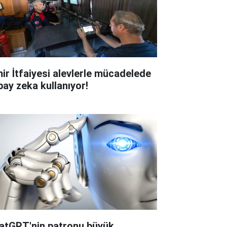
mir İtfaiyesi alevlerle mücadelede
pay zeka kullanıyor!
atGPT'nin patronu büyük