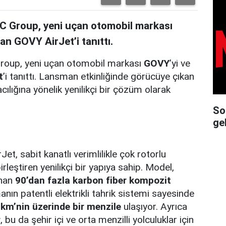
AC Group, yeni uçan otomobil markası
an GOVY AirJet’i tanıttı.
Group, yeni uçan otomobil markası
GOVY
’yi ve
t
’i tanıttı. Lansman etkinliğinde görücüye çıkan
lığına yönelik yenilikçi bir çözüm olarak
So
ge
t, sabit kanatlı verimlilikle çok rotorlu
irleştiren yenilikçi bir yapıya sahip. Model,
unan
90’dan fazla karbon fiber kompozit
anın patentli elektrikli tahrik sistemi sayesinde
km’nin üzerinde bir menzile
ulaşıyor. Ayrıca
r
, bu da şehir içi ve orta menzilli yolculuklar için