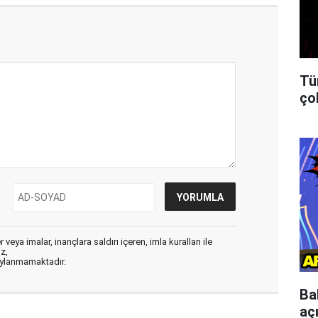
Tü
ço
veya imalar, inançlara saldırı içeren, imla kuralları ile
ız,
aylanmamaktadır.
Ba
aç