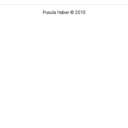
Pusula Haber © 2010
Anasayfa
Künye
İletişim
Gizlilik İlkeleri
Türkiye Haberleri
Futbol Haberleri
Konya Haberleri
Konyaspor Haberleri
Pusula Life Haberleri
Süper Lig Haberleri