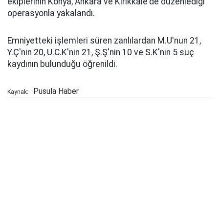
ekiplerinin Konya, Ankara ve Kırıkkale'de düzenlediği
operasyonla yakalandı.
Emniyetteki işlemleri süren zanlılardan M.U'nun 21,
Y.Ç'nin 20, U.C.K'nin 21, Ş.Ş'nin 10 ve S.K'nin 5 suç
kaydının bulunduğu öğrenildi.
Pusula Haber
Kaynak: