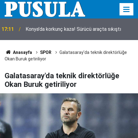
17:11
Konya'da korkunç kaza! Sürücü araçta sıkıştı
Konya'daki feci TIR kazasında detaylar belli oldu!
16:39
Bilanço ağır
Anasayfa
SPOR
Galatasaray'da teknik direktörlüğe
Okan Buruk getiriliyor
Galatasaray'da teknik direktörlüğe
Okan Buruk getiriliyor