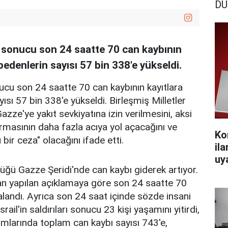
DÜ
arı sonucu son 24 saatte 70 can kaybının
bedenlerin sayısı 57 bin 338'e yükseldi.
sonucu son 24 saatte 70 can kaybının kayıtlara
sı 57 bin 338'e yükseldi. Birleşmiş Milletler
azze'ye yakıt sevkiyatına izin verilmesini, aksi
masının daha fazla acıya yol açacağını ve
Ko
u bir ceza" olacağını ifade etti.
il
uy
düğü Gazze Şeridi'nde can kaybı giderek artıyor.
dan yapılan açıklamaya göre son 24 saatte 70
ralandı. Ayrıca son 24 saat içinde sözde insani
rail'in saldırıları sonucu 23 kişi yaşamını yitirdi,
ımlarında toplam can kaybı sayısı 743'e,