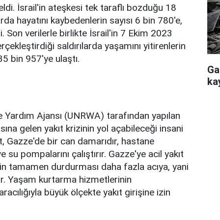
ldi. İsrail'in ateşkesi tek taraflı bozduğu 18
rda hayatını kaybedenlerin sayısı 6 bin 780'e,
. Son verilerle birlikte İsrail'in 7 Ekim 2023
çekleştirdiği saldırılarda yaşamını yitirenlerin
35 bin 957'ye ulaştı.
Ga
ka
lere Yardım Ajansı (UNRWA) tarafından yapılan
a gelen yakıt krizinin yol açabileceği insani
ıt, Gazze'de bir can damarıdır, hastane
 ve su pompalarını çalıştırır. Gazze'ye acil yakıt
rin tamamen durdurması daha fazla acıya, yani
ır. Yaşam kurtarma hizmetlerinin
cılığıyla büyük ölçekte yakıt girişine izin