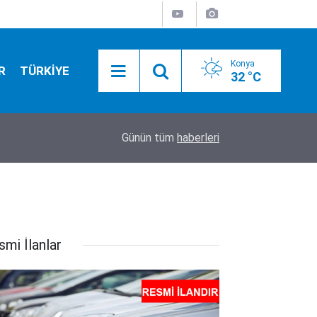
Konya
R
TÜRKİYE
32 °C
12:30
Başkan Özgökçen, Pekyatırmacı Selçuklu'nun göz
Günün tüm
haberleri
smi İlanlar