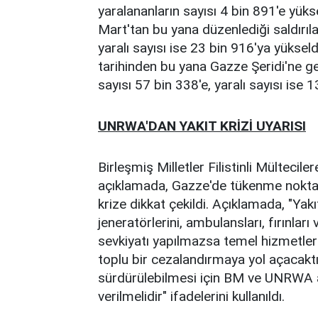
yaralananların sayısı 4 bin 891'e yükse
Mart'tan bu yana düzenlediği saldırıla
yaralı sayısı ise 23 bin 916'ya yükseldi
tarihinden bu yana Gazze Şeridi'ne ger
sayısı 57 bin 338'e, yaralı sayısı ise 1
UNRWA'DAN YAKIT KRİZİ UYARISI
Birleşmiş Milletler Filistinli Mülteci
açıklamada, Gazze'de tükenme noktasın
krize dikkat çekildi. Açıklamada, "Yak
jeneratörlerini, ambulansları, fırınları
sevkiyatı yapılmazsa temel hizmetle
toplu bir cezalandırmaya yol açacakt
sürdürülebilmesi için BM ve UNRWA ara
verilmelidir" ifadelerini kullanıldı.