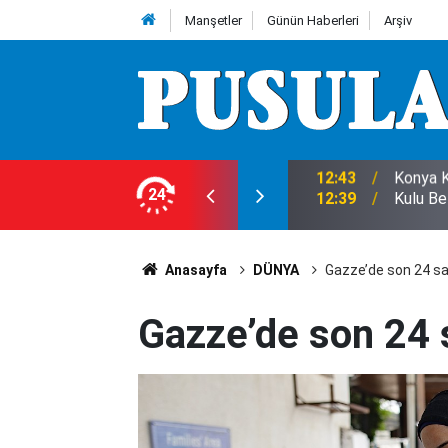
Manşetler
Günün Haberleri
Arşiv
 Ligleri'nde
24
12:39
Kulu Be
Anasayfa
DÜNYA
Gazze’de son 24 sa
Gazze’de son 24 