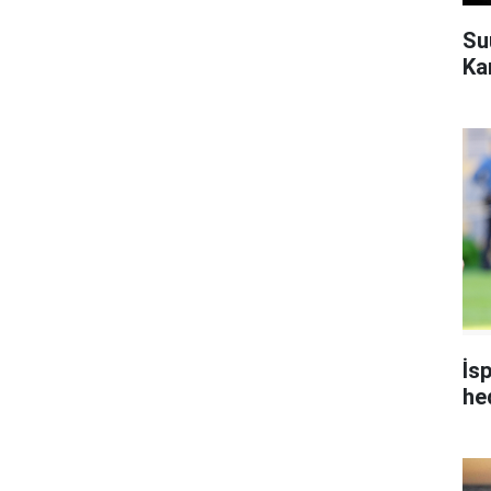
Su
Ka
İs
he