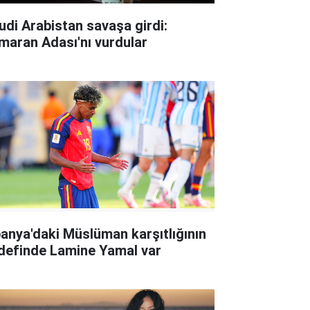
udi Arabistan savaşa girdi:
maran Adası'nı vurdular
panya'daki Müslüman karşıtlığının
definde Lamine Yamal var