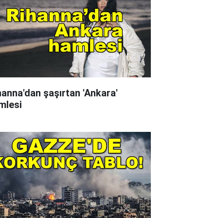
hanna'dan şaşırtan 'Ankara'
mlesi