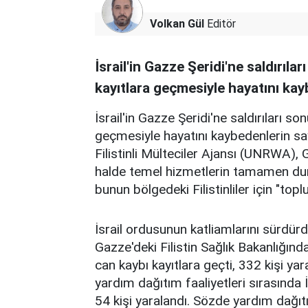
Volkan Gül
Editör
İsrail'in Gazze Şeridi'ne saldırıl
kayıtlara geçmesiyle hayatını kay
İsrail'in Gazze Şeridi'ne saldırıları 
geçmesiyle hayatını kaybedenlerin sayı
Filistinli Mülteciler Ajansı (UNRWA), G
halde temel hizmetlerin tamamen dur
bunun bölgedeki Filistinliler için "topl
İsrail ordusunun katliamlarını sürdür
Gazze'deki Filistin Sağlık Bakanlığın
can kaybı kayıtlara geçti, 332 kişi ya
yardım dağıtım faaliyetleri sırasında İs
54 kişi yaralandı. Sözde yardım dağıt