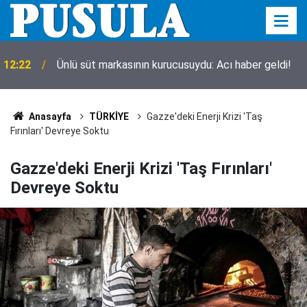
12:05
Bahçelievler’de binanın çökme anı kamerada
Anasayfa
TÜRKİYE
Gazze'deki Enerji Krizi 'Taş
Fırınları' Devreye Soktu
Gazze'deki Enerji Krizi 'Taş Fırınları'
Devreye Soktu