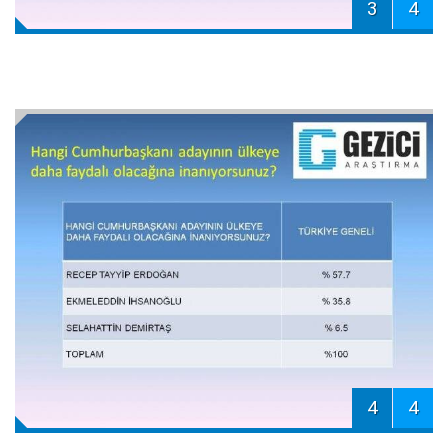
3
4
4
4