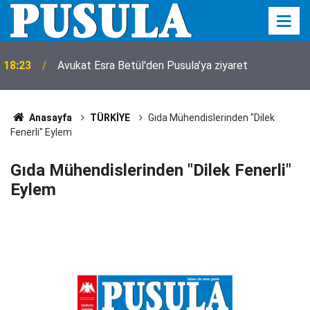
18:23
Avukat Esra Betül'den Pusula'ya ziyaret
Feci kazada mucize kurtuluş! 150 metrelik
17:52
uçurumdan sağ çıkarıldı
Anasayfa
TÜRKİYE
Gıda Mühendislerinden "Dilek
Fenerli" Eylem
Gıda Mühendislerinden "Dilek Fenerli"
Eylem