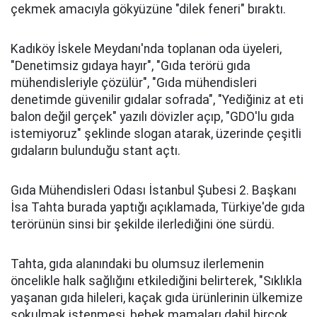
çekmek amacıyla gökyüzüne "dilek feneri" bıraktı.
Kadıköy İskele Meydanı'nda toplanan oda üyeleri,
"Denetimsiz gıdaya hayır", "Gıda terörü gıda
mühendisleriyle çözülür", "Gıda mühendisleri
denetimde güvenilir gıdalar sofrada", "Yediğiniz at eti
balon değil gerçek" yazılı dövizler açıp, "GDO'lu gıda
istemiyoruz" şeklinde slogan atarak, üzerinde çeşitli
gıdaların bulunduğu stant açtı.
Gıda Mühendisleri Odası İstanbul Şubesi 2. Başkanı
İsa Tahta burada yaptığı açıklamada, Türkiye'de gıda
terörünün sinsi bir şekilde ilerlediğini öne sürdü.
Tahta, gıda alanındaki bu olumsuz ilerlemenin
öncelikle halk sağlığını etkilediğini belirterek, "Sıklıkla
yaşanan gıda hileleri, kaçak gıda ürünlerinin ülkemize
sokulmak istenmesi, bebek mamaları dahil birçok