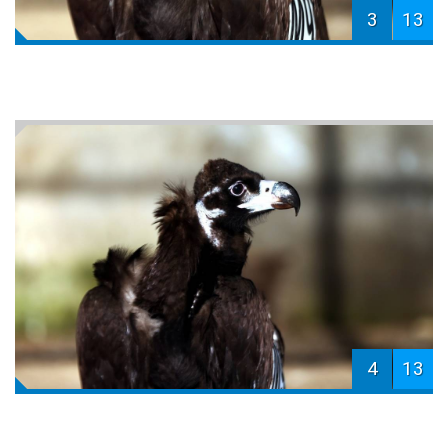
3
13
4
13