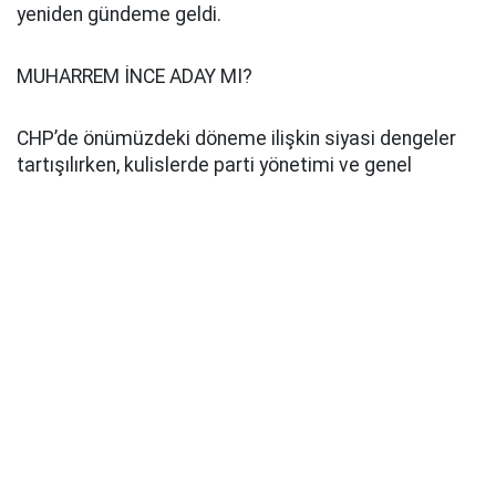
yeniden gündeme geldi.
MUHARREM İNCE ADAY MI?
CHP’de önümüzdeki döneme ilişkin siyasi dengeler
tartışılırken, kulislerde parti yönetimi ve genel
başkanlık yarışına dair çeşitli iddialar konuşulmaya
başlandı. Bu süreçte Muharrem İnce’nin de CHP
Genel Başkanlığı için çalışma yürüttüğü ileri sürüldü.
Muharrem İnce’nin CHP Genel Başkanlığı için şu ana
kadar yaptığı resmi bir adaylık açıklaması
bulunmuyor. İnce’nin yeniden CHP Genel Başkanlığına
aday olacağı yönündeki değerlendirmelerin siyasi
kulislerde ortaya atılan iddia ve yorumlardan ibaret.
Pusula Haber
Kaynak: