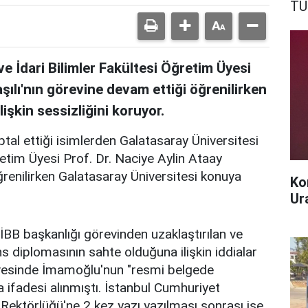
TÜ
ve İdari Bilimler Fakültesi Öğretim Üyesi
şılı'nın görevine devam ettiği öğrenilirken
işkin sessizliğini koruyor.
iptal ettiği isimlerden Galatasaray Üniversitesi
ğretim Üyesi Prof. Dr. Naciye Aylin Ataay
ğrenilirken Galatasaray Üniversitesi konuya
Ko
Ur
İBB başkanlığı görevinden uzaklaştırılan ve
 diplomasının sahte olduğuna ilişkin iddialar
evesinde İmamoğlu'nun "resmi belgede
la ifadesi alınmıştı. İstanbul Cumhuriyet
 Rektörlüğü'ne 2 kez yazı yazılması sonrası ise