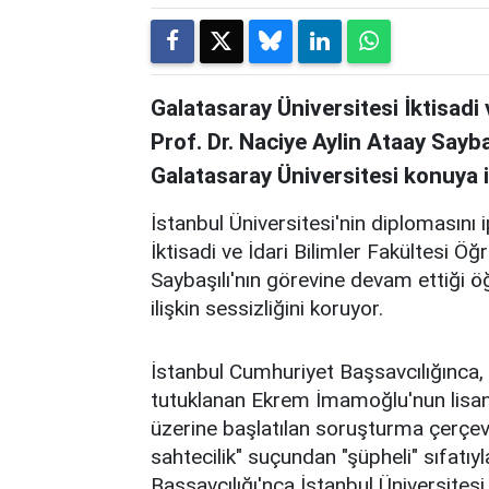
Galatasaray Üniversitesi İktisadi 
Prof. Dr. Naciye Aylin Ataay Sayba
Galatasaray Üniversitesi konuya il
İstanbul Üniversitesi'nin diplomasını 
İktisadi ve İdari Bilimler Fakültesi Ö
Saybaşılı'nın görevine devam ettiği ö
ilişkin sessizliğini koruyor.
İstanbul Cumhuriyet Başsavcılığınca, 
tutuklanan Ekrem İmamoğlu'nun lisans
üzerine başlatılan soruşturma çerç
sahtecilik" suçundan "şüpheli" sıfatıy
Başsavcılığı'nca İstanbul Üniversitesi