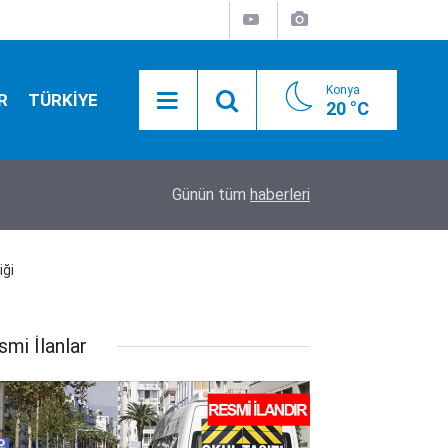
Konya
R
TÜRKİYE
20 °C
01:55
Konya yolunda flaş gelişme! Bakan Uraloğlu tari
Günün tüm
haberleri
iği
smi İlanlar