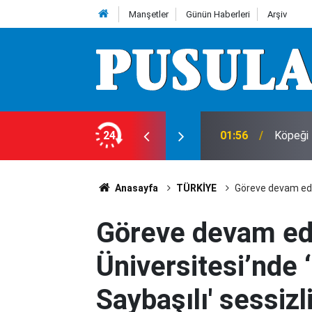
Manşetler
Günün Haberleri
Arşiv
24
01:56
Köpeği 
Anasayfa
TÜRKİYE
Göreve devam ediy
Göreve devam edi
Üniversitesi’nde 
Saybaşılı' sessizl