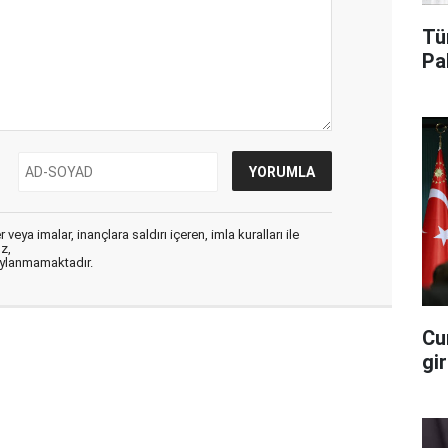
Tü
Pa
veya imalar, inançlara saldırı içeren, imla kuralları ile
ız,
aylanmamaktadır.
Cu
gi