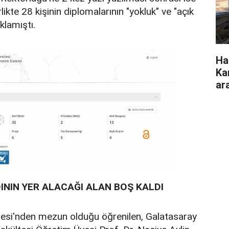
likte 28 kişinin diplomalarının "yokluk" ve "açık
ıklamıştı.
Ha
Ka
ar
NIN YER ALACAĞI ALAN BOŞ KALDI
isesi'nden mezun olduğu öğrenilen, Galatasaray