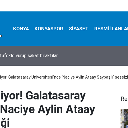
KONYA
KONYASPOR
SİYASET
RESMİ İLANLA
tüfekle vurup sakat bıraktılar
or! Galatasaray Üniversitesi’nde ‘Naciye Aylin Ataay Saybaşılı' sessizl
yor! Galatasaray
Re
‘Naciye Aylin Ataay
iği