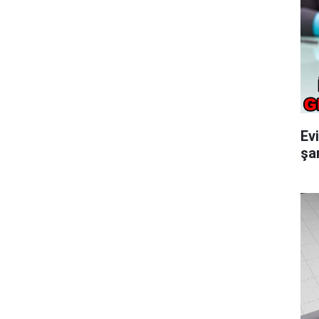
Ev
şar