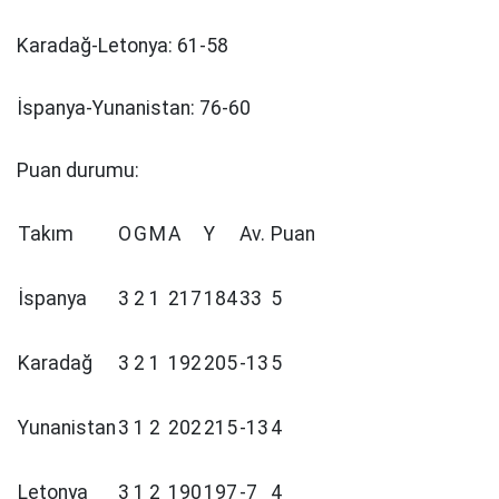
Karadağ-Letonya: 61-58
İspanya-Yunanistan: 76-60
Puan durumu:
Takım
O
G
M
A
Y
Av.
Puan
İspanya
3
2
1
217
184
33
5
Karadağ
3
2
1
192
205
-13
5
Yunanistan
3
1
2
202
215
-13
4
Letonya
3
1
2
190
197
-7
4