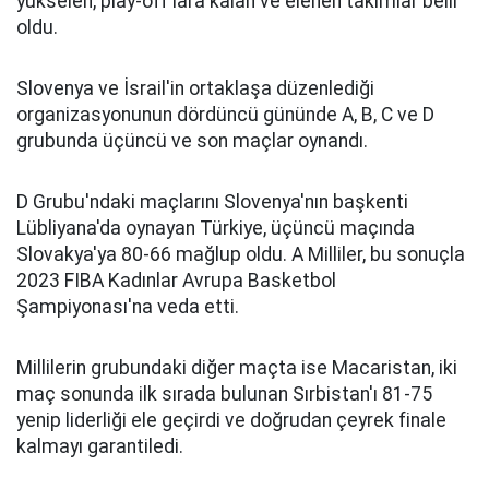
yükselen, play-off'lara kalan ve elenen takımlar belli
oldu.
Slovenya ve İsrail'in ortaklaşa düzenlediği
organizasyonunun dördüncü gününde A, B, C ve D
grubunda üçüncü ve son maçlar oynandı.
D Grubu'ndaki maçlarını Slovenya'nın başkenti
Lübliyana'da oynayan Türkiye, üçüncü maçında
Slovakya'ya 80-66 mağlup oldu. A Milliler, bu sonuçla
2023 FIBA Kadınlar Avrupa Basketbol
Şampiyonası'na veda etti.
Millilerin grubundaki diğer maçta ise Macaristan, iki
maç sonunda ilk sırada bulunan Sırbistan'ı 81-75
yenip liderliği ele geçirdi ve doğrudan çeyrek finale
kalmayı garantiledi.