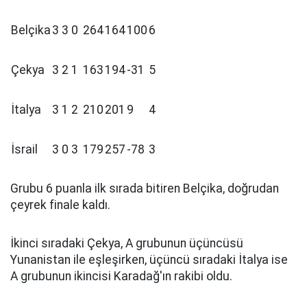
Belçika
3
3
0
264
164
100
6
Çekya
3
2
1
163
194
-31
5
İtalya
3
1
2
210
201
9
4
İsrail
3
0
3
179
257
-78
3
Grubu 6 puanla ilk sırada bitiren Belçika, doğrudan
çeyrek finale kaldı.
İkinci sıradaki Çekya, A grubunun üçüncüsü
Yunanistan ile eşleşirken, üçüncü sıradaki İtalya ise
A grubunun ikincisi Karadağ'ın rakibi oldu.