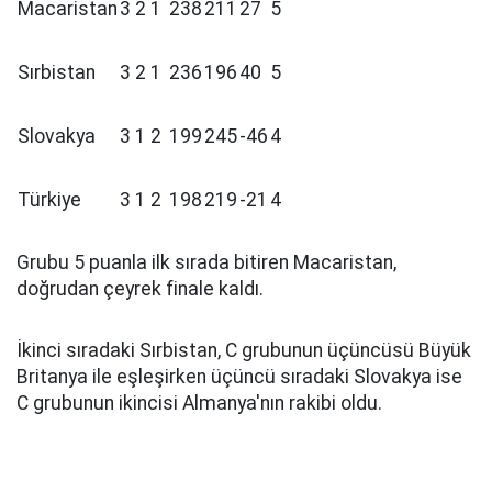
Macaristan
3
2
1
238
211
27
5
Sırbistan
3
2
1
236
196
40
5
Slovakya
3
1
2
199
245
-46
4
Türkiye
3
1
2
198
219
-21
4
Grubu 5 puanla ilk sırada bitiren Macaristan,
doğrudan çeyrek finale kaldı.
İkinci sıradaki Sırbistan, C grubunun üçüncüsü Büyük
Britanya ile eşleşirken üçüncü sıradaki Slovakya ise
C grubunun ikincisi Almanya'nın rakibi oldu.