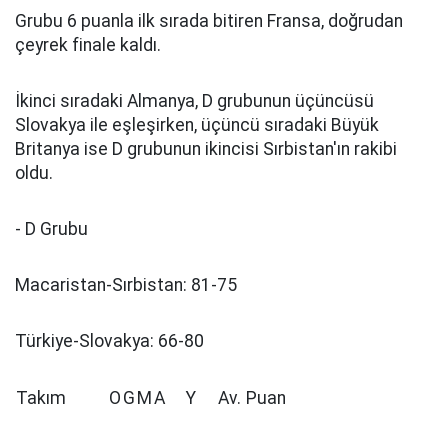
Grubu 6 puanla ilk sırada bitiren Fransa, doğrudan
çeyrek finale kaldı.
İkinci sıradaki Almanya, D grubunun üçüncüsü
Slovakya ile eşleşirken, üçüncü sıradaki Büyük
Britanya ise D grubunun ikincisi Sırbistan'ın rakibi
oldu.
- D Grubu
Macaristan-Sırbistan: 81-75
Türkiye-Slovakya: 66-80
Takım
O
G
M
A
Y
Av.
Puan