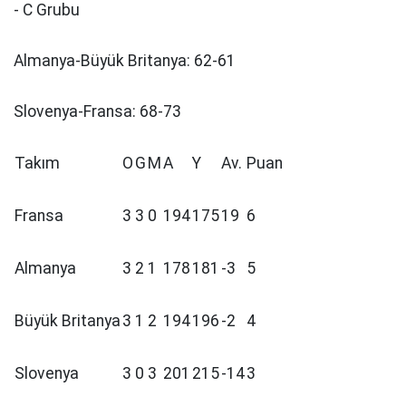
- C Grubu
Almanya-Büyük Britanya: 62-61
Slovenya-Fransa: 68-73
Takım
O
G
M
A
Y
Av.
Puan
Fransa
3
3
0
194
175
19
6
Almanya
3
2
1
178
181
-3
5
Büyük Britanya
3
1
2
194
196
-2
4
Slovenya
3
0
3
201
215
-14
3