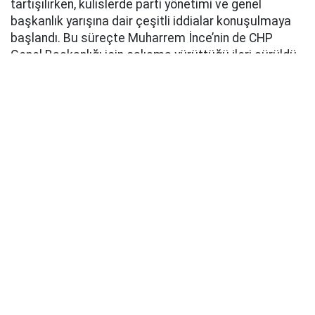
tartışılırken, kulislerde parti yönetimi ve genel
başkanlık yarışına dair çeşitli iddialar konuşulmaya
başlandı. Bu süreçte Muharrem İnce’nin de CHP
Genel Başkanlığı için çalışma yürüttüğü ileri sürüldü.
Sosyal medyada ve bazı siyasi çevrelerde gündeme
getirilen iddialarda, Özgür Özel’in yeni siyasi
yapılanma hazırlıkları ve parti içerisindeki dengelerin
değişmesinin ardından İnce’nin yeniden CHP yönetimi
için harekete geçtiği öne sürüldü.
İNCE, ÖZGÜR ÖZEL’İ ZORLAYABİLİR İDDİASI
Söz konusu değerlendirmelerde bazı siyaset
bilimcilerin görüşlerine de yer verilirken, Muharrem
İnce’nin CHP Genel Başkanlığı yarışında Özgür Özel’i
zorlayabilecek isimlerden biri olabileceği yorumları
yapıldı.