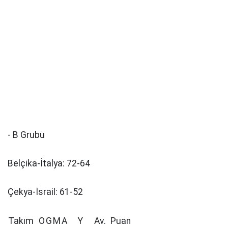
- B Grubu
Belçika-İtalya: 72-64
Çekya-İsrail: 61-52
Takım
O
G
M
A
Y
Av.
Puan