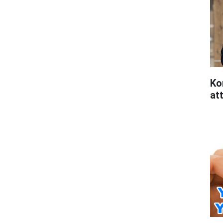
Ko
att