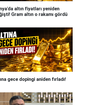
nya'da altın fiyatları yeniden
ğişti! Gram altın o rakamı gördü
tına gece dopingi aniden fırladı!