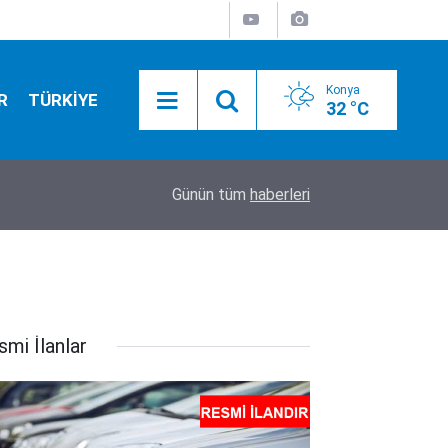
Konya
R
TÜRKİYE
32 °C
ihleri
16:50
Türkiye, Suudi Arabistan ve Pakistan arasında ta
Günün tüm
haberleri
smi İlanlar