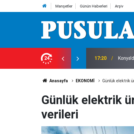
Manşetler
Günün Haberleri
Arşiv
! Hiç durmuyorlar
24
17:05
Konya'd
Anasayfa
EKONOMİ
Günlük elektrik ü
Günlük elektrik ü
verileri