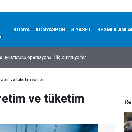
KONYA
KONYASPOR
SİYASET
RESMİ İLANLA
a çok beğeniliyor: Müjde! İşte Baba-Oğul Kampı için yeni kayıt tar
retim ve tüketim verileri
retim ve tüketim
Re