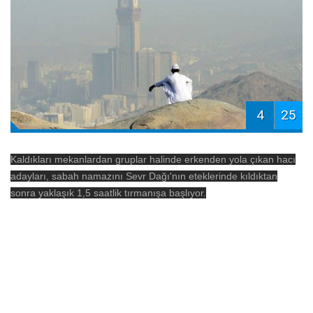
4
25
Kaldıkları mekanlardan gruplar halinde erkenden yola çıkan hacı
adayları, sabah namazını Sevr Dağı'nın eteklerinde kıldıktan
sonra yaklaşık 1,5 saatlik tırmanışa başlıyor.