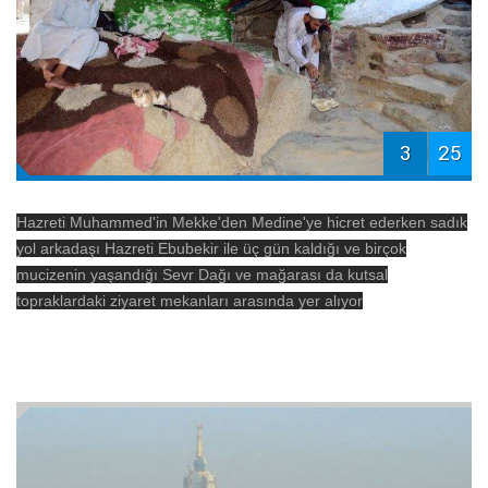
3
25
Hazreti Muhammed'in Mekke'den Medine'ye hicret ederken sadık
yol arkadaşı Hazreti Ebubekir ile üç gün kaldığı ve birçok
mucizenin yaşandığı Sevr Dağı ve mağarası da kutsal
topraklardaki ziyaret mekanları arasında yer alıyor