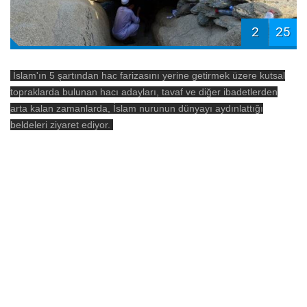
2
25
İslam'ın 5 şartından hac farizasını yerine getirmek üzere kutsal
topraklarda bulunan hacı adayları, tavaf ve diğer ibadetlerden
arta kalan zamanlarda, İslam nurunun dünyayı aydınlattığı
beldeleri ziyaret ediyor.