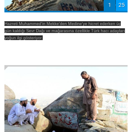
1
25
Hazreti Muhammed'in Mekke'den Medine'ye hicret ederken üç
gün kaldığı Sevr Dağı ve mağarasına özellikle Türk hacı adayları
yoğun ilgi gösteriyor.