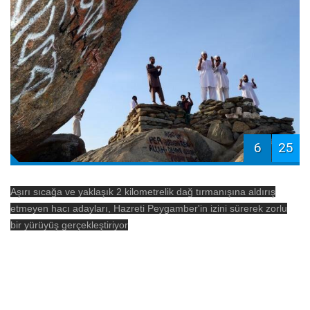
6
25
Aşırı sıcağa ve yaklaşık 2 kilometrelik dağ tırmanışına aldırış
etmeyen hacı adayları, Hazreti Peygamber'in izini sürerek zorlu
bir yürüyüş gerçekleştiriyor