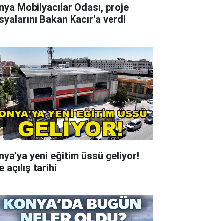
nya Mobilyacılar Odası, proje
syalarını Bakan Kacır'a verdi
nya'ya yeni eğitim üssü geliyor!
e açılış tarihi