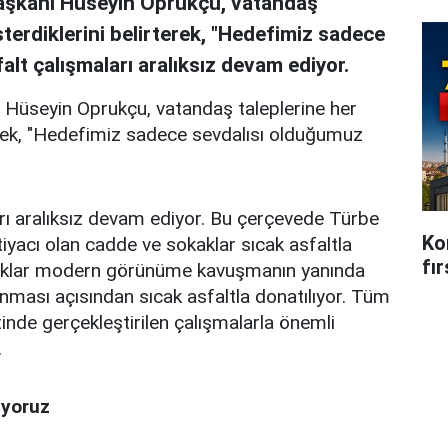
 Başkanı Hüseyin Oprukçu, vatandaş
terdiklerini belirterek, "Hedefimiz sadece
falt çalışmaları aralıksız devam ediyor.
ı Hüseyin Oprukçu, vatandaş taleplerine her
erek, "Hedefimiz sadece sevdalısı olduğumuz
arı aralıksız devam ediyor. Bu çerçevede Türbe
Kon
htiyacı olan cadde ve sokaklar sıcak asfaltla
fı
okaklar modern görünüme kavuşmanın yanında
ğlanması açısından sıcak asfaltla donatılıyor. Tüm
tinde gerçekleştirilen çalışmalarla önemli
.
iyoruz