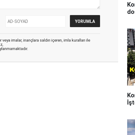
Ko
do
veya imalar, inançlara saldırı içeren, imla kuralları ile
ız,
aylanmamaktadır.
Ko
İşt