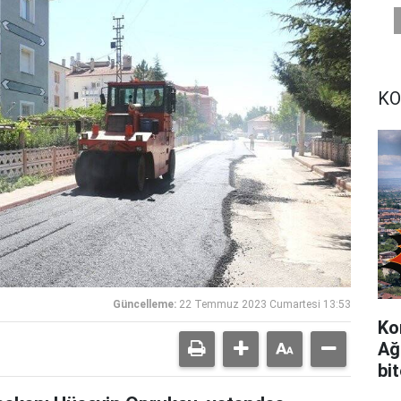
KO
Güncelleme:
22 Temmuz 2023 Cumartesi 13:53
Ko
Ağ
bi