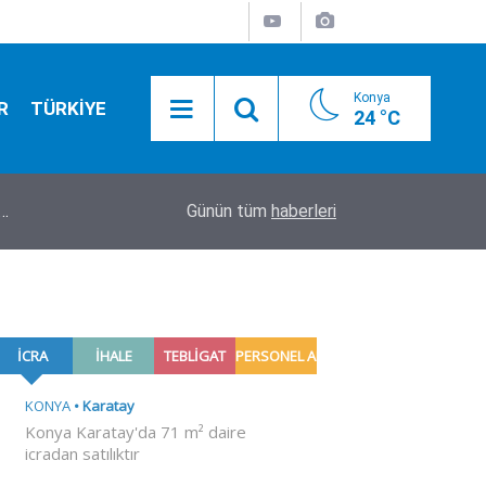
Konya
R
TÜRKİYE
24 °C
r…
17:43
Üsküdar Belediye Başkanvekili CHP’li Sibel Tan 
Günün tüm
haberleri