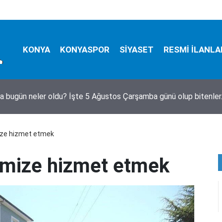
KONYA
KONYASPOR
SİYASET
RESMİ İLANLA
a bugün neler oldu? İşte 5 Ağustos Çarşamba günü olup bitenle
ize hizmet etmek
’mize hizmet etmek