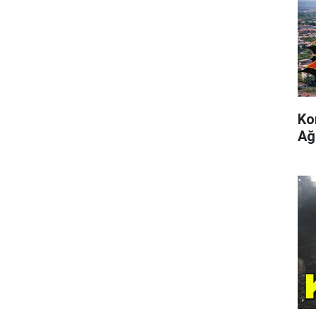
Ko
Ağ