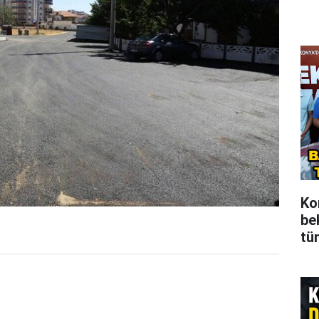
Ko
be
tü