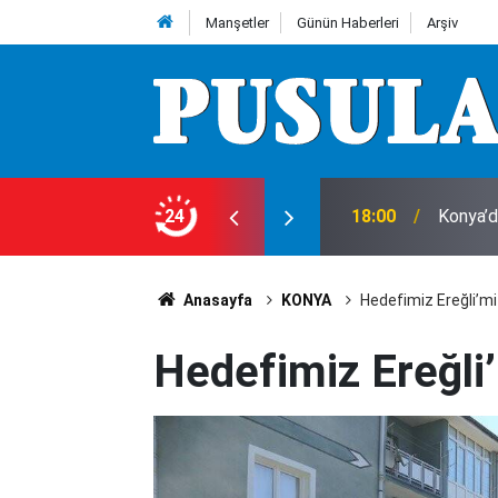
Manşetler
Günün Haberleri
Arşiv
ı!
24
18:00
Konya’d
Anasayfa
KONYA
Hedefimiz Ereğli’m
Hedefimiz Ereğli