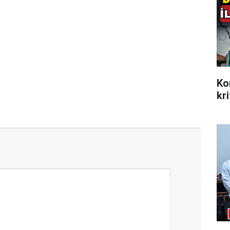
Ko
kri