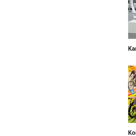
Ka
Ko