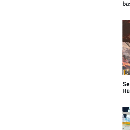
ba
Se
Hü