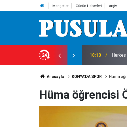
Manşetler
Günün Haberleri
Arşiv
e 7 Ağustos Cuma günü olup bitenler…
24
18:10
Herkes 
Anasayfa
KONYA'DA SPOR
Hüma öğr
Hüma öğrencisi 