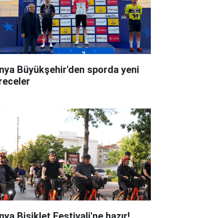
nya Büyükşehir'den sporda yeni
receler
ya Bisiklet Festivali'ne hazır!