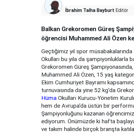
İbrahim Talha Bayburt
Editör
Balkan Grekoromen Güreş Şampiy
öğrencisi Muhammed Ali Özen ke
Geçtiğimiz yıl spor müsabakalarında
Okulları bu yıla da şampiyonluklarla
Grekoromen Güreş Şampiyonasında, 
Muhammed Ali Özen, 15 yaş kategori
Ekim Cumhuriyet Bayramı kapsamında 
turnuvasında da yine 52 kg’da Greko
Hüma
Okulları Kurucu-Yönetim Kurul
hem de Avrupa’da üstün bir performa
Şampiyonluğunu kazanan öğrencimiz 
ediyorum. Önümüzde ki hafta başlayac
ve takım halinde birçok branşta katıl