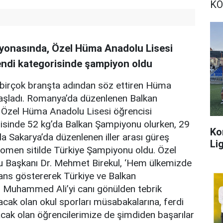
KO
onasında, Özel Hüma Anadolu Lisesi
ndi kategorisinde şampiyon oldu
 birçok branşta adından söz ettiren Hüma
 başladı. Romanya’da düzenlenen Balkan
Özel Hüma Anadolu Lisesi öğrencisi
sinde 52 kg’da Balkan Şampiyonu olurken, 29
Ko
Sakarya’da düzenlenen iller arası güreş
Lig
romen sitilde Türkiye Şampiyonu oldu.
Özel
u Başkanı Dr. Mehmet Birekul, ‘Hem ülkemizde
ns göstererek Türkiye ve Balkan
Muhammed Ali’yi canı gönülden tebrik
ak olan okul sporları müsabakalarına, ferdi
acak olan öğrencilerimize de şimdiden başarılar