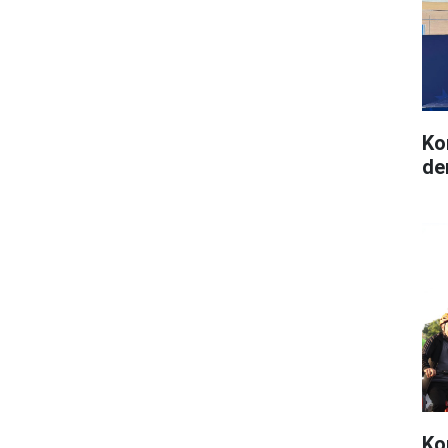
Ko
de
Kon