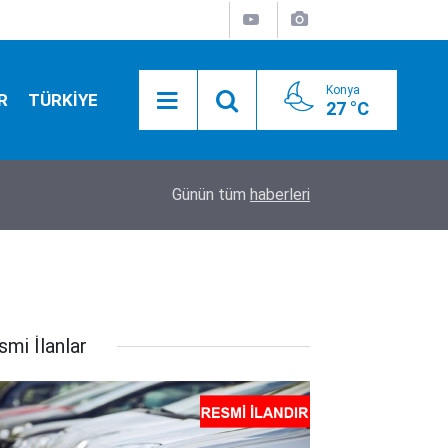
Konya
R
TÜRKİYE
27 °C
17:52
Tarım ekipleri Beyşehir'de sahaya indi: Kovanlar 
Günün tüm
haberleri
smi İlanlar