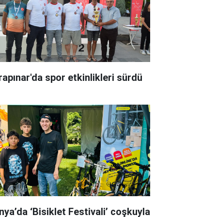
rapınar'da spor etkinlikleri sürdü
nya’da ‘Bisiklet Festivali’ coşkuyla