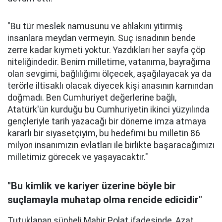
"Bu tür meslek namusunu ve ahlakını yitirmiş
insanlara meydan vermeyin. Suç isnadının bende
zerre kadar kıymeti yoktur. Yazdıkları her sayfa çöp
niteliğindedir. Benim milletime, vatanıma, bayrağıma
olan sevgimi, bağlılığımı ölçecek, aşağılayacak ya da
terörle iltisaklı olacak diyecek kişi anasının karnından
doğmadı. Ben Cumhuriyet değerlerine bağlı,
Atatürk'ün kurduğu bu Cumhuriyetin ikinci yüzyılında
gençleriyle tarih yazacağı bir döneme imza atmaya
kararlı bir siyasetçiyim, bu hedefimi bu milletin 86
milyon insanımızın evlatları ile birlikte başaracağımızı
milletimiz görecek ve yaşayacaktır."
"Bu kimlik ve kariyer üzerine böyle bir
suçlamayla muhatap olma rencide edicidir"
Tutuklanan şüpheli Mahir Polat ifadesinde, Azat