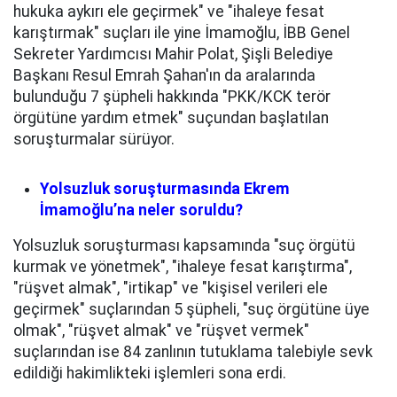
hukuka aykırı ele geçirmek" ve "ihaleye fesat
karıştırmak" suçları ile yine İmamoğlu, İBB Genel
Sekreter Yardımcısı Mahir Polat, Şişli Belediye
Başkanı Resul Emrah Şahan'ın da aralarında
bulunduğu 7 şüpheli hakkında "PKK/KCK terör
örgütüne yardım etmek" suçundan başlatılan
soruşturmalar sürüyor.
Yolsuzluk soruşturmasında Ekrem
İmamoğlu’na neler soruldu?
Yolsuzluk soruşturması kapsamında "suç örgütü
kurmak ve yönetmek", "ihaleye fesat karıştırma",
"rüşvet almak", "irtikap" ve "kişisel verileri ele
geçirmek" suçlarından 5 şüpheli, "suç örgütüne üye
olmak", "rüşvet almak" ve "rüşvet vermek"
suçlarından ise 84 zanlının tutuklama talebiyle sevk
edildiği hakimlikteki işlemleri sona erdi.