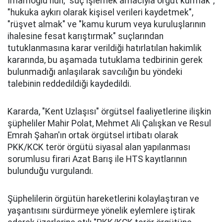
İmamoğlu'nun, "suç işlemek amacıyla örgüt kurmak",
"hukuka aykırı olarak kişisel verileri kaydetmek",
"rüşvet almak" ve "kamu kurum veya kuruluşlarının
ihalesine fesat karıştırmak" suçlarından
tutuklanmasına karar verildiği hatırlatılan hakimlik
kararında, bu aşamada tutuklama tedbirinin gerek
bulunmadığı anlaşılarak savcılığın bu yöndeki
talebinin reddedildiği kaydedildi.
Kararda, "Kent Uzlaşısı" örgütsel faaliyetlerine ilişkin
şüpheliler Mahir Polat, Mehmet Ali Çalışkan ve Resul
Emrah Şahan'ın ortak örgütsel irtibatı olarak
PKK/KCK terör örgütü siyasal alan yapılanması
sorumlusu firari Azat Barış ile HTS kayıtlarının
bulunduğu vurgulandı.
Şüphelilerin örgütün hareketlerini kolaylaştıran ve
yaşantısını sürdürmeye yönelik eylemlere iştirak