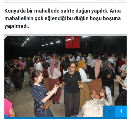
Konya'da bir mahallede sahte düğün yapıldı. Ama
mahallelinin çok eğlendiği bu düğün boşu boşuna
yapılmadı.
1
4
Konya'nın Hüyük ilçesine bağlı Budak
Mahalle
si'nde