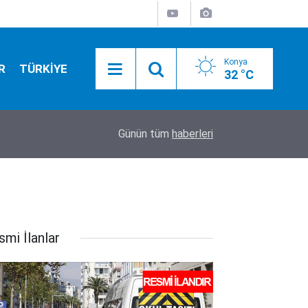
Konya
R
TÜRKİYE
32 °C
11:46
Gazze’den yürek yakan haber! Can kaybı 73 bini 
Günün tüm
haberleri
smi İlanlar