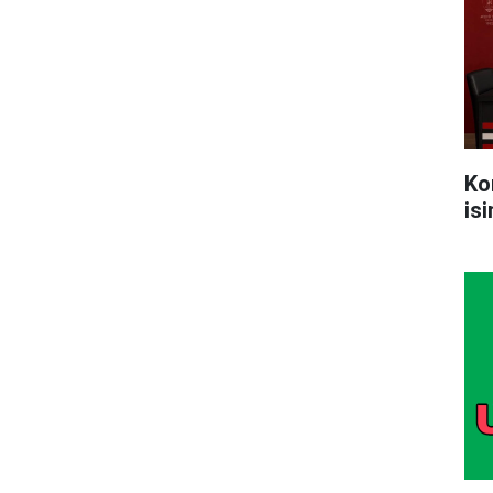
Ko
is