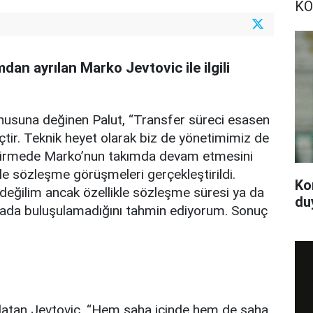
KO
an ayrılan Marko Jevtovic ile ilgili
nusuna değinen Palut, “Transfer süreci esasen
tir. Teknik heyet olarak biz de yönetimimiz de
dirmede Marko’nun takımda devam etmesini
yle sözleşme görüşmeleri gerçekleştirildi.
Ko
eğilim ancak özellikle sözleşme süresi ya da
du
ktada buluşulamadığını tahmin ediyorum. Sonuç
nlatan Jevtovic, “Hem saha içinde hem de saha