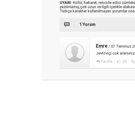
UYARI:
Küfür, hakaret, rencide edici cümleler 
yazılmamış,çok uzun ve ilgili içerikle alakas
Türkçe karakter kullanılmayan yorumlar on
1 Yorum
Emre
/ 07 Temmuz 2
Jevtoviçi cok ararsınız
Yanıtla
(0)