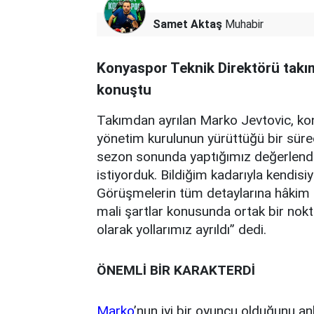
Samet Aktaş
Muhabir
Konyaspor Teknik Direktörü takımd
konuştu
Takımdan ayrılan Marko Jevtovic, ko
yönetim kurulunun yürüttüğü bir süreç
sezon sonunda yaptığımız değerlen
istiyorduk. Bildiğim kadarıyla kendisi
Görüşmelerin tüm detaylarına hâkim d
mali şartlar konusunda ortak bir no
olarak yollarımız ayrıldı” dedi.
ÖNEMLİ BİR KARAKTERDİ
Marko
’nun iyi bir oyuncu olduğunu a