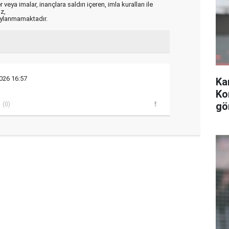
veya imalar, inançlara saldırı içeren, imla kuralları ile
ız,
aylanmamaktadır.
026 16:57
Ka
Ko
gö
(0)