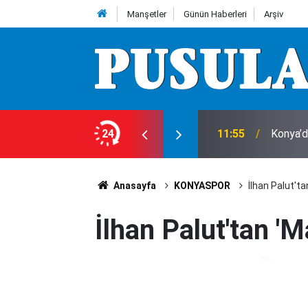
Manşetler
Günün Haberleri
Arşiv
anamıyor! Konya’da kırmızı et çıkmazı
24
11:55
Konya’d
Anasayfa
KONYASPOR
İlhan Palut'ta
İlhan Palut'tan 'M