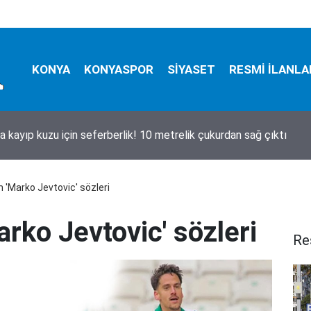
KONYA
KONYASPOR
SİYASET
RESMİ İLANLA
a kayıp kuzu için seferberlik! 10 metrelik çukurdan sağ çıktı
n 'Marko Jevtovic' sözleri
arko Jevtovic' sözleri
Re