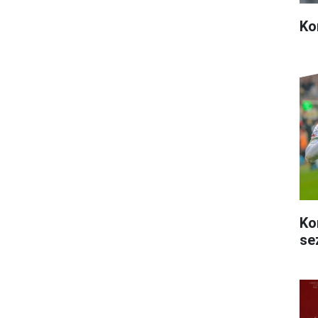
Ko
Ko
se