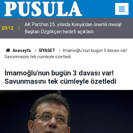
AK Parti’nin 25. yılında Konya’dan önemli mesaj!
20:12
Çakmak gazı soluyan 5 yaşındaki çocuk yaşamını
Başkan Özgökçen hedefi açıkladı
19:00
yitirdi
Anasayfa
SİYASET
İmamoğlu'nun bugün 3 davası var!
Savunmasını tek cümleyle özetledi
İmamoğlu'nun bugün 3 davası var!
Savunmasını tek cümleyle özetledi