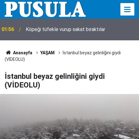
01:56
Köpeği tüfekle vurup sakat bıraktılar
Anasayfa
YAŞAM
İstanbul beyaz gelinliğini giydi
(VİDEOLU)
İstanbul beyaz gelinliğini giydi
(VİDEOLU)