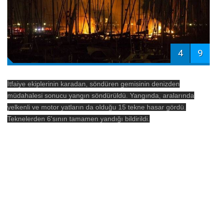
4
9
İtfaiye ekiplerinin karadan, söndüren gemisinin denizden
müdahalesi sonucu yangın söndürüldü. Yangında, aralarında
yelkenli ve motor yatların da olduğu 15 tekne hasar gördü.
Teknelerden 6'sının tamamen yandığı bildirildi.