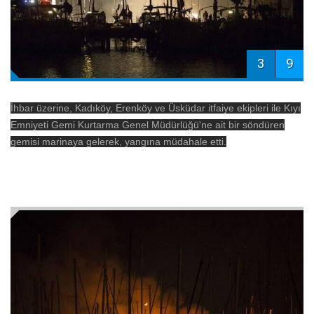
3
9
İhbar üzerine, Kadıköy, Erenköy ve Üsküdar itfaiye ekipleri ile Kıyı
Emniyeti Gemi Kurtarma Genel Müdürlüğü'ne ait bir söndüren
gemisi marinaya gelerek, yangına müdahale etti.