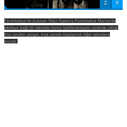
2
9
Fenerbahçe'de bulunan Setur Kalamış-Fenerbahçe Marina'da
iskeleye bağlı bir teknede henüz belirlenemeyen nedenle çıktığı
öne sürülen yangın, kısa sürede büyüyerek diğer teknelere
sıçradı.