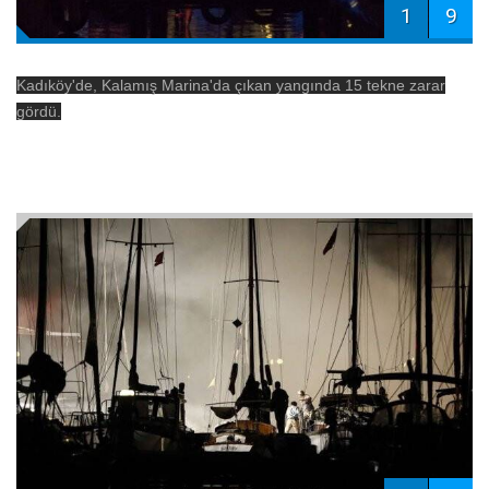
1
9
Kadıköy'de, Kalamış Marina'da çıkan yangında 15 tekne zarar
gördü.