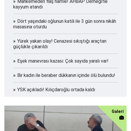
Mahkemeden flaş hamle! AHBAP Derneği'ne
kayyum atandı
Dört yaşındaki oğlunun katili ile 3 gün sonra nikâh
masasına oturdu
Yürek yakan olay! Cenazesi sıkıştığı araçtan
güçlükle çıkarıldı
Eşek manevrası kazası: Çok sayıda yaralı var!
Bir kadın ile beraber dükkanın içinde ölü bulundu!
YSK açıkladı! Kılıçdaroğlu ortada kaldı
Galeri