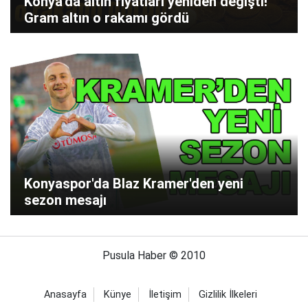
Konya'da altın fiyatları yeniden değişti!
Gram altın o rakamı gördü
Konyaspor'da Blaz Kramer'den yeni
sezon mesajı
Pusula Haber © 2010
Anasayfa
Künye
İletişim
Gizlilik İlkeleri