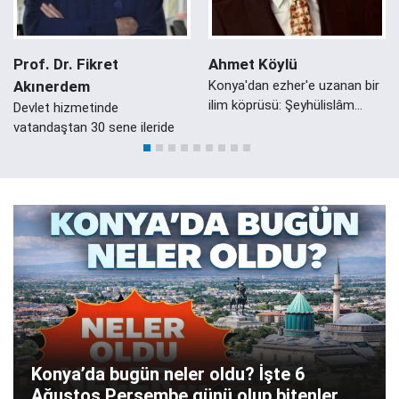
Prof. Dr. Fikret
Ahmet Köylü
Akınerdem
Konya'dan ezher'e uzanan bir
ilim köprüsü: Şeyhülislâm
Devlet hizmetinde
Mustafa Sabri Efendi'nin
vatandaştan 30 sene ileride
Konyalı Damadı Ali Zeki Efendi
Konya’da bugün neler oldu? İşte 6
Ağustos Perşembe günü olup bitenler…