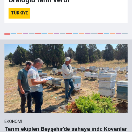
Uraloğlu tarih verdi
TÜRKİYE
EKONOMİ
Tarım ekipleri Beyşehir'de sahaya indi: Kovanlar