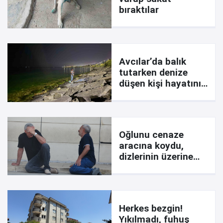
bıraktılar
Avcılar’da balık
tutarken denize
düşen kişi hayatını
kaybetti
Oğlunu cenaze
aracına koydu,
dizlerinin üzerine
çöküp feryat etti:
Ciğerimi yaktın
Herkes bezgin!
Yıkılmadı, fuhuş