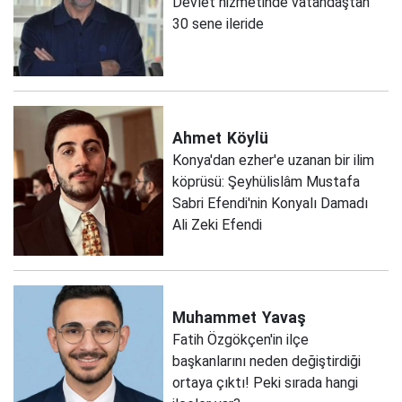
Devlet hizmetinde vatandaştan
30 sene ileride
Ahmet
Köylü
Konya'dan ezher'e uzanan bir ilim
köprüsü: Şeyhülislâm Mustafa
Sabri Efendi'nin Konyalı Damadı
Ali Zeki Efendi
Muhammet
Yavaş
Fatih Özgökçen'in ilçe
başkanlarını neden değiştirdiği
ortaya çıktı! Peki sırada hangi