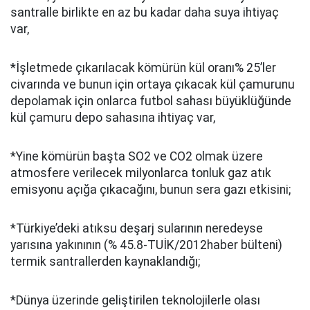
santralle birlikte en az bu kadar daha suya ihtiyaç
var,
*İşletmede çıkarılacak kömürün kül oranı% 25’ler
civarında ve bunun için ortaya çıkacak kül çamurunu
depolamak için onlarca futbol sahası büyüklüğünde
kül çamuru depo sahasına ihtiyaç var,
*Yine kömürün başta SO2 ve CO2 olmak üzere
atmosfere verilecek milyonlarca tonluk gaz atık
emisyonu açığa çıkacağını, bunun sera gazı etkisini;
*Türkiye’deki atıksu deşarj sularının neredeyse
yarısına yakınının (% 45.8-TUİK/2012haber bülteni)
termik santrallerden kaynaklandığı;
*Dünya üzerinde geliştirilen teknolojilerle olası