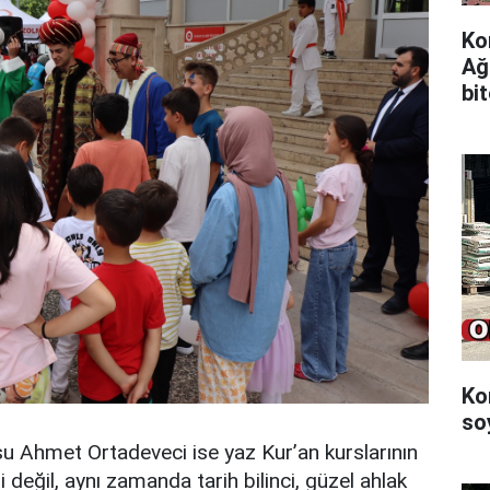
Ko
Ağ
bi
Ko
so
 Ahmet Ortadeveci ise yaz Kur’an kurslarının
i değil, aynı zamanda tarih bilinci, güzel ahlak