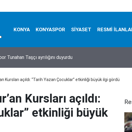
KONYA
KONYASPOR
SİYASET
RESMİ İLANLA
eden flaş hamle! AHBAP Derneği'ne kayyum atandı
n Kursları açıldı: “Tarih Yazan Çocuklar” etkinliği büyük ilgi gördü
’an Kursları açıldı:
Re
klar” etkinliği büyük