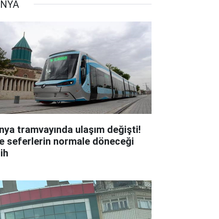
NYA
nya tramvayında ulaşım değişti!
te seferlerin normale döneceği
ih