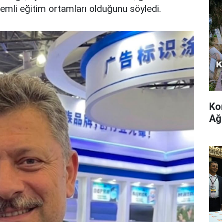
nemli eğitim ortamları olduğunu söyledi.
Ko
Ağ