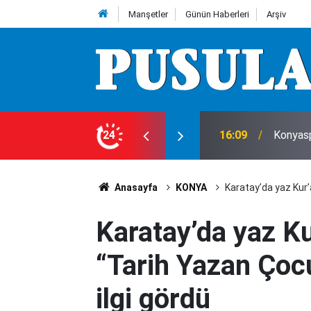
Manşetler
Günün Haberleri
Arşiv
ını duyurdu
24
15:25
Mahkem
Anasayfa
KONYA
Karatay’da yaz Kur’a
Karatay’da yaz Kur
“Tarih Yazan Çocu
ilgi gördü