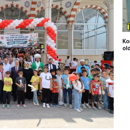
Kon
ol