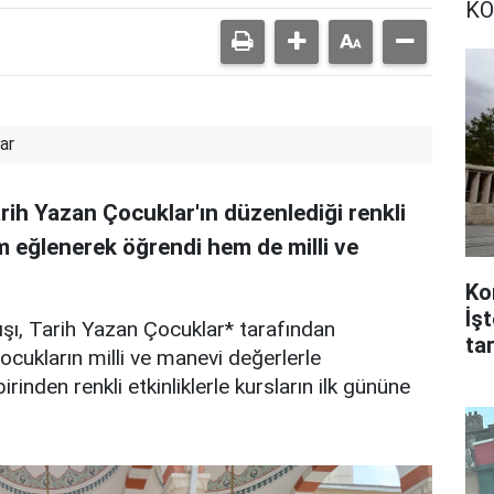
KO
ar
arih Yazan Çocuklar'ın düzenlediği renkli
em eğlenerek öğrendi hem de milli ve
Ko
İş
lışı, Tarih Yazan Çocuklar* tarafından
tar
 Çocukların milli ve manevi değerlerle
nden renkli etkinliklerle kursların ilk gününe