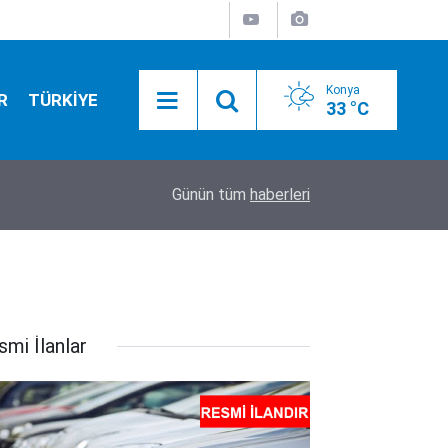
Konya
R
TÜRKİYE
33 °C
15:24
TFF Süper Lig'de 2 ve 3. hafta programını açıkl
Günün tüm
haberleri
smi İlanlar