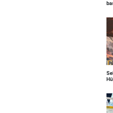
ba
Se
Hü