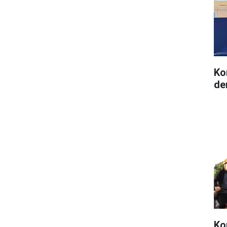
Ko
de
Kon