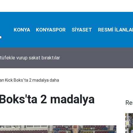
KONYA
KONYASPOR
SİYASET
RESMİ İLANLA
tüfekle vurup sakat bıraktılar
an Kick Boks'ta 2 madalya daha
 Boks'ta 2 madalya
Re