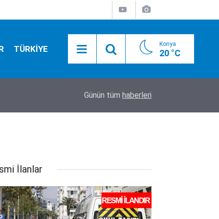
Konya
R
TÜRKİYE
20 °C
01:55
Konya yolunda flaş gelişme! Bakan Uraloğlu tari
Günün tüm
haberleri
smi İlanlar