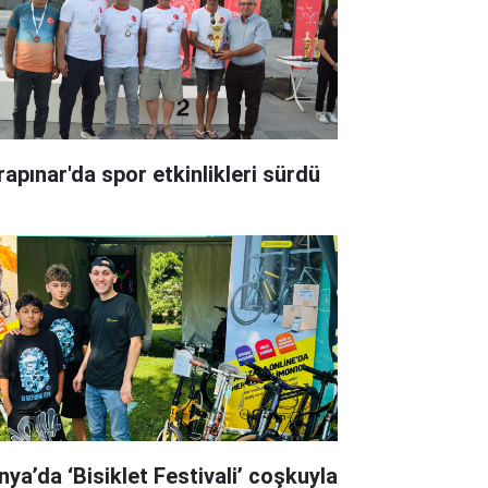
rapınar'da spor etkinlikleri sürdü
nya’da ‘Bisiklet Festivali’ coşkuyla