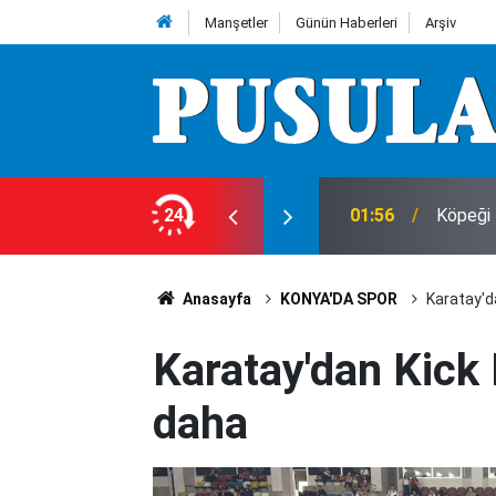
Manşetler
Günün Haberleri
Arşiv
24
01:56
Köpeği 
Anasayfa
KONYA'DA SPOR
Karatay'd
Karatay'dan Kick
daha