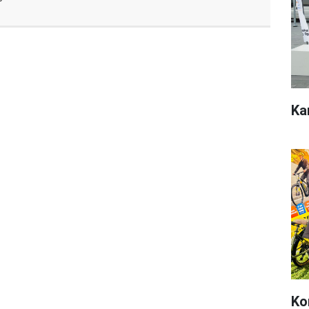
Ka
Ko