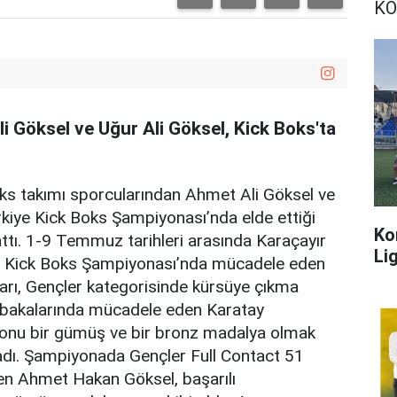
KO
i Göksel ve Uğur Ali Göksel, Kick Boks'ta
ks takımı sporcularından Ahmet Ali Göksel ve
rkiye Kick Boks Şampiyonası’nda elde ettiği
Ko
attı. 1-9 Temmuz tarihleri arasında Karaçayır
Lig
e Kick Boks Şampiyonası’nda mücadele eden
arı, Gençler kategorisinde kürsüye çıkma
sabakalarında mücadele eden Karatay
yonu bir gümüş ve bir bronz madalya olmak
adı. Şampiyonada Gençler Full Contact 51
en Ahmet Hakan Göksel, başarılı