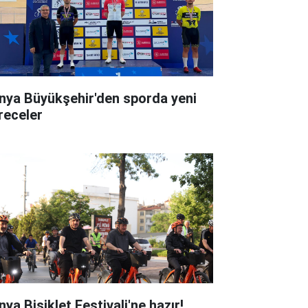
nya Büyükşehir'den sporda yeni
receler
ya Bisiklet Festivali'ne hazır!