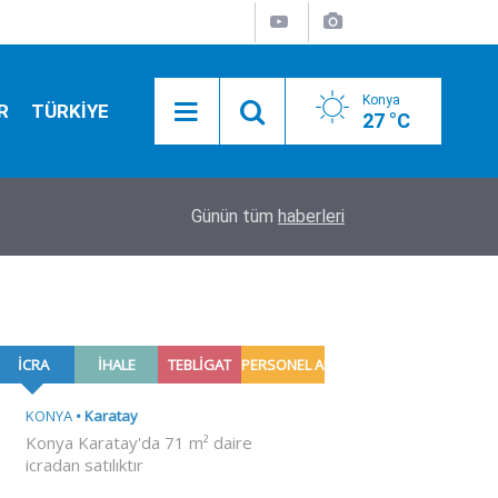
Konya
R
TÜRKİYE
27 °C
04:40
Usta sanatçı 'Cansever' vefat etti
Günün tüm
haberleri