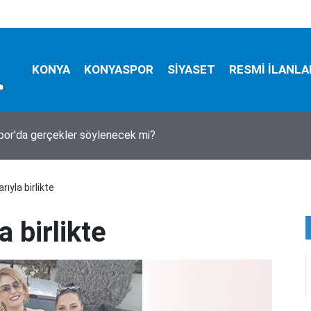
KONYA
KONYASPOR
SİYASET
RESMİ İLANLA
or'da gerçekler söylenecek mi?
rıyla birlikte
a birlikte