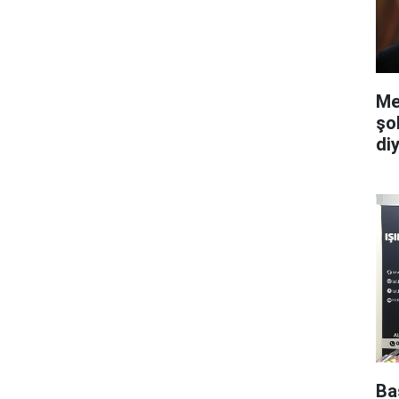
Me
şo
di
Ba