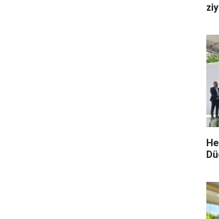
zi
He
Dü