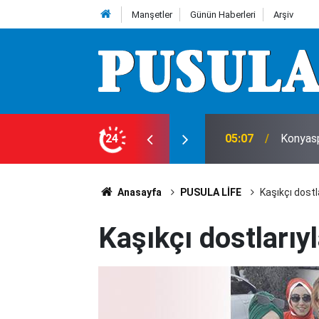
Manşetler
Günün Haberleri
Arşiv
tlu'dan 2 ay sonra teşekkür
24
05:07
Konyasp
Anasayfa
PUSULA LİFE
Kaşıkçı dostla
Kaşıkçı dostlarıyl