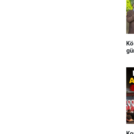
Kö
gü
Ko