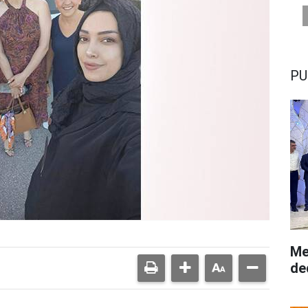
PU
Me