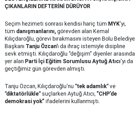
ÇIKANLARIN DEFTERİNİ DÜRÜYOR
Seçim hezimeti sonrası kendisi hariç tüm
MYK
'yı,
tüm
danışmanlarını,
görevden alan Kemal
Kılıçdaroğlu, görevi bırakmasını isteyen Bolu Belediye
Başkanı
Tanju Özcan'
ı da ihraç istemiyle disipline
sevk etmişti. Kılıçdaroğlu “değişim” diyenler arasında
yer alan
Parti İçi Eğitim Sorumlusu
Aytuğ Atıcı
'yı da
geçtiğimiz gün görevden almıştı.
Tanju Özcan, Kılıçdaroğlu'nu
"tek adamlık"
ve
"diktatörlükle"
suçlarken Aytuğ Atıcı,
“CHP’de
demokrasi yok”
ifadelerini kullanmıştı.